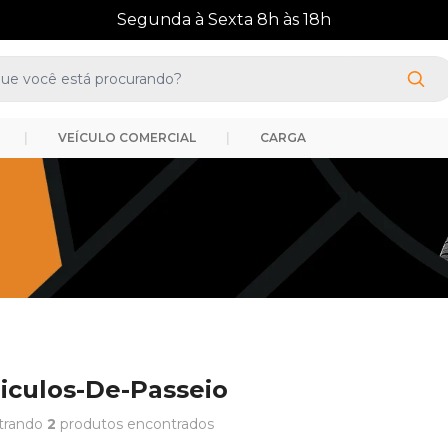
Sexta 8h às 18h
|
VEÍCULO COMERCIAL
|
CARGA
iculos-De-Passeio
trando
2
produtos encontrados