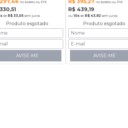
 297,46
R$ 395,27
no boleto ou PIX
no boleto ou PIX
330,51
R$ 439,19
0x
de
R$ 33,05
sem juros
ou
10x
de
R$ 43,92
sem juros
Produto esgotado
Produto esgotado
AVISE-ME
AVISE-ME