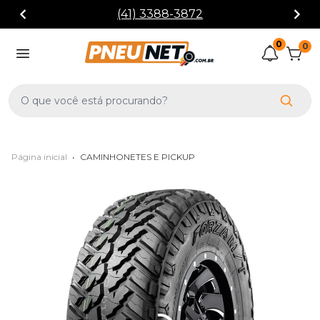
(41) 3388-3872
0
0
Página inicial
•
CAMINHONETES E PICKUP