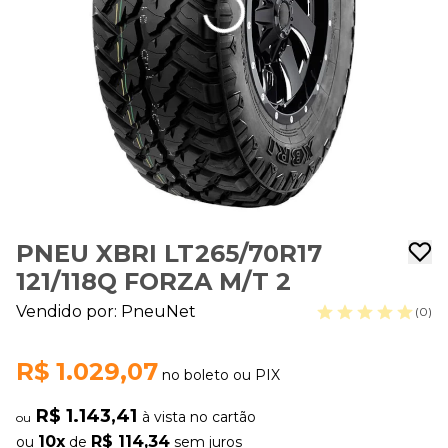
PNEU XBRI LT265/70R17
121/118Q FORZA M/T 2
Vendido por:
PneuNet
(0)
R$ 1.029,07
no boleto ou PIX
R$ 1.143,41
à vista no cartão
ou
10x
R$ 114,34
ou
de
sem juros