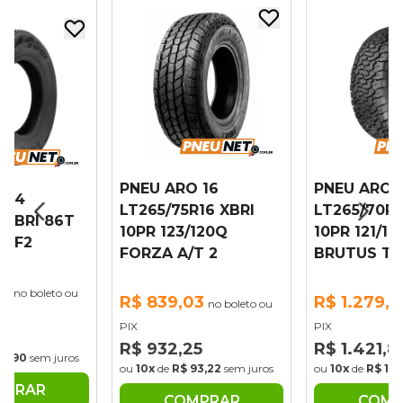
PNEU ARO 16
PNEU ARO 
 14
LT265/75R16 XBRI
LT265/70R1
 XBRI 86T
10PR 123/120Q
10PR 121/11
T F2
FORZA A/T 2
BRUTUS T/
06
no boleto ou
R$ 839,03
R$ 1.279,6
no boleto ou
PIX
PIX
6
R$ 932,25
R$ 1.421,8
35,90
sem juros
ou
10x
de
R$ 93,22
sem juros
ou
10x
de
R$ 142
MPRAR
COMPRAR
COMP