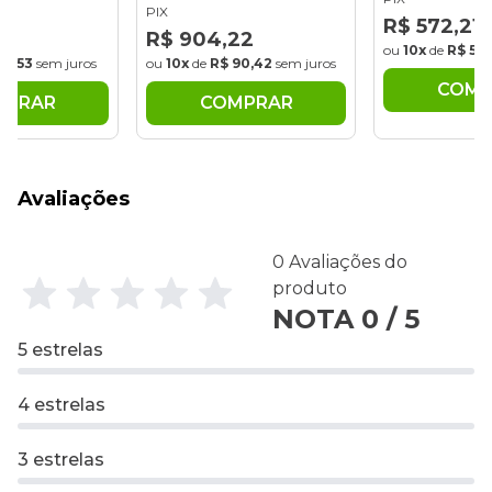
PIX
R$ 572,21
29
R$ 904,22
ou
10x
de
R$ 57,
70,53
sem juros
ou
10x
de
R$ 90,42
sem juros
COMP
MPRAR
COMPRAR
Avaliações
0 Avaliações do
produto
NOTA 0 / 5
5 estrelas
4 estrelas
3 estrelas