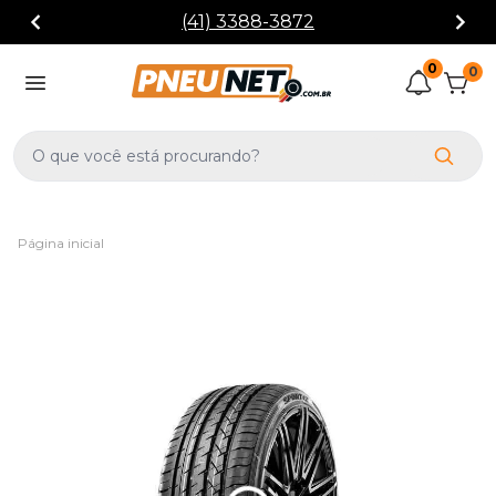
(41) 3388-3872
0
0
Página inicial