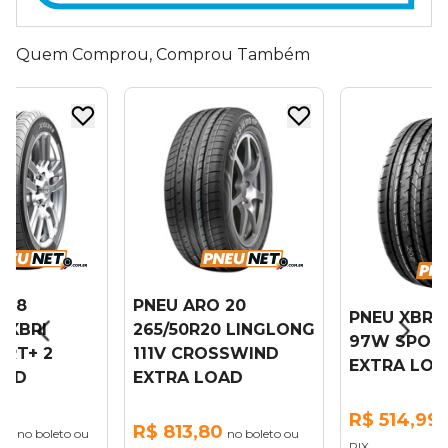
Quem Comprou, Comprou Também
 18
PNEU ARO 20
PNEU XBRI 
8 XBRI
265/50R20 LINGLONG
97W SPOR
ORT+ 2
111V CROSSWIND
EXTRA LOA
OAD
EXTRA LOAD
R$ 514,99
76
R$ 813,80
no boleto ou
no boleto ou
PIX