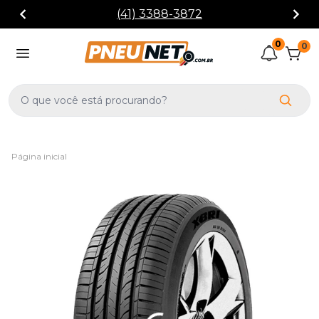
(41) 3388-3872
0
0
Página inicial