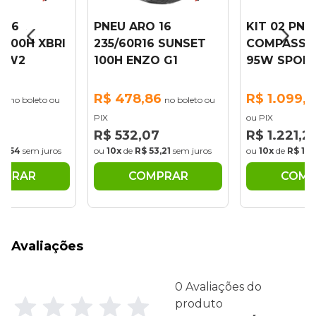
 16
PNEU ARO 16
KIT 02 PNE
6 100H XBRI
235/60R16 SUNSET
COMPASS 2
Y W2
100H ENZO G1
95W SPORT
6
R$ 478,86
R$ 1.099,
no boleto ou
no boleto ou
PIX
ou PIX
0
R$ 532,07
R$ 1.221,21
53,54
sem juros
ou
10x
de
R$ 53,21
sem juros
ou
10x
de
R$ 122
MPRAR
COMPRAR
COMP
Avaliações
0 Avaliações do
produto