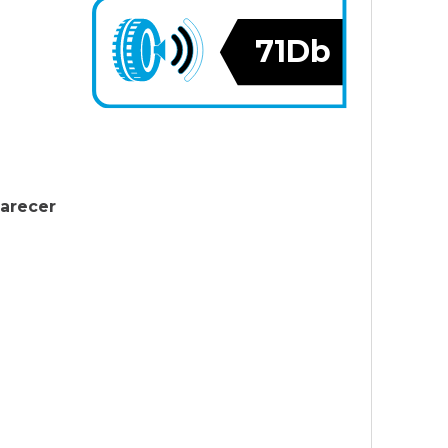
71Db
larecer