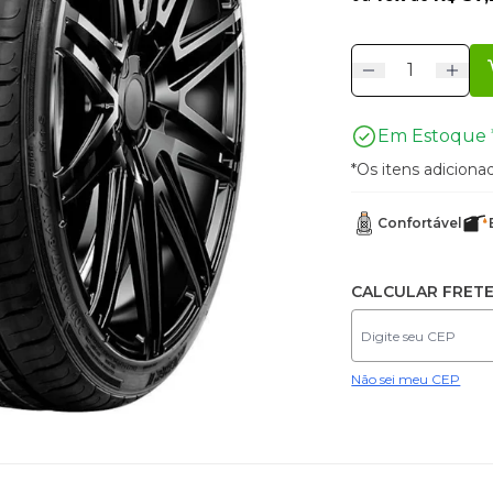
Em Estoque 
*Os itens adicion
Confortável
CALCULAR FRET
Não sei meu CEP