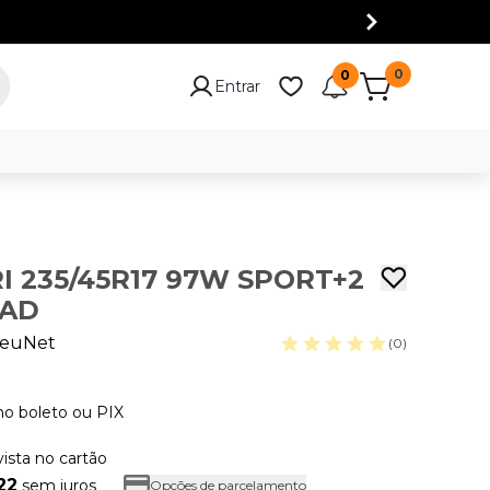
0
0
Entrar
I 235/45R17 97W SPORT+2
OAD
euNet
(0)
no boleto ou PIX
vista no cartão
22
sem juros
Opções de parcelamento