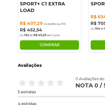
SPORT+ 2 EXTRA LOAD
104
EXT
R$ 634,76
no boleto ou PIX
R$ 705,29
R$ 6
ou
10x
de
R$ 70,53
sem juros
R$ 7
ou
10x
COMPRAR
Avaliações
0 Avaliações d
NOTA 0 / 
5 estrelas
4 estrelas