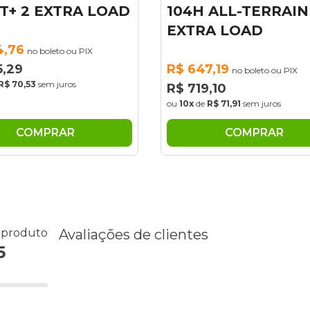
H ALL-TERRAIN T/A
LINGLONG SPOR
RA LOAD
MASTER EXTRA 
47,19
R$ 605,35
no boleto ou PIX
no boleto ou PIX
19,10
R$ 672,61
de
R$ 71,91
sem juros
ou
10x
de
R$ 67,26
sem juros
COMPRAR
COMPRAR
o produto
Avaliações de clientes
5