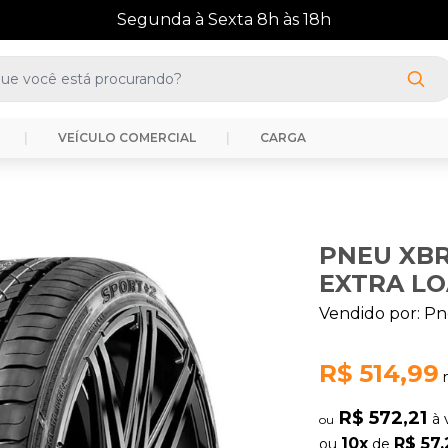
(41) 3388-3872
|
VEÍCULO COMERCIAL
|
CARGA
PNEU XBR
EXTRA L
Vendido por:
Pn
R$ 514,99
R$ 572,21
à 
ou
10x
R$ 57,
ou
de