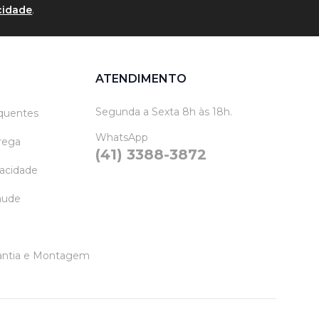
acidade
.
ATENDIMENTO
Segunda a Sexta 8h às 18h.
quentes
WhatsApp
trega
(41) 3388-3872
vacidade
raude
rantia e Montagem