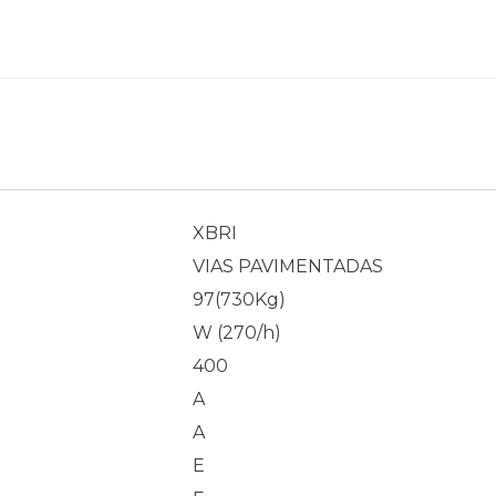
XBRI
VIAS PAVIMENTADAS
97(730Kg)
W (270/h)
400
A
A
E