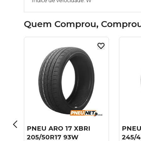
Índice de velocidade: W
Quem Comprou, Compro
I
PNEU ARO 18
PNE
245/45R18 XBRI 100W
225