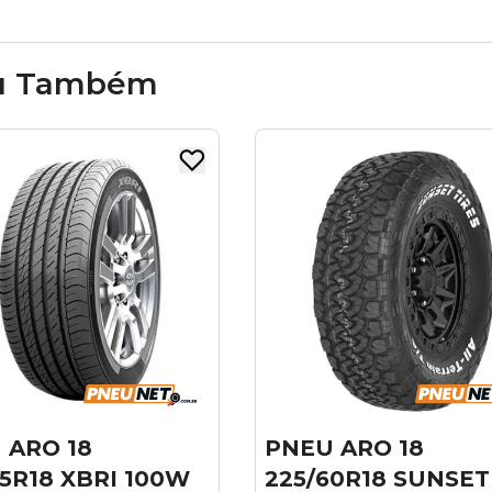
u Também
U ARO 18
PNEU ARO 19
/60R18 SUNSET
235/45R19 99V