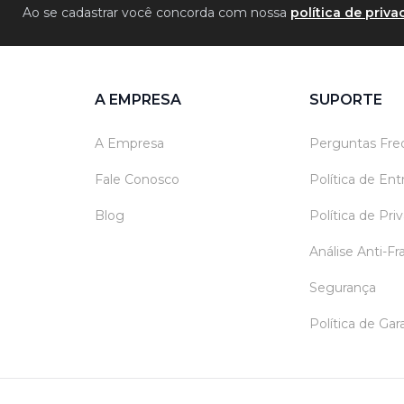
Ao se cadastrar você concorda com nossa
política de priv
A EMPRESA
SUPORTE
A Empresa
Perguntas Fre
Fale Conosco
Política de En
Blog
Política de Pri
Análise Anti-F
Segurança
Política de Ga