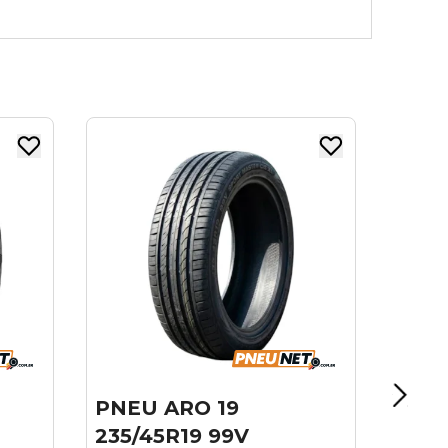
PNEU ARO 20
265/50R20 LINGLONG
111V CROSSWIND
EXTRA LOAD
R$ 813,80
no boleto ou PIX
R$ 904,22
ou
10x
de
R$ 90,42
sem juros