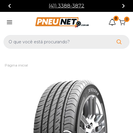
(41) 3388-3872
0
0
Página inicial