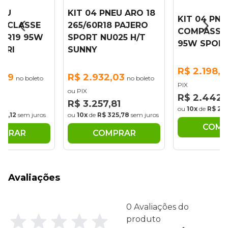
NEU
KIT 04 PNEU ARO 18
KIT 04 PNE
S CLASSE
265/60R18 PAJERO
COMPASS23
45R19 95W
SPORT NU025 H/T
95W SPORT
BRI
SUNNY
R$ 2.198,1
,09
R$ 2.932,03
no boleto
no boleto
PIX
ou PIX
R$ 2.442,
21
R$ 3.257,81
ou
10x
de
R$ 24
122,12
sem juros
ou
10x
de
R$ 325,78
sem juros
COMP
MPRAR
COMPRAR
Avaliações
0 Avaliações do
produto