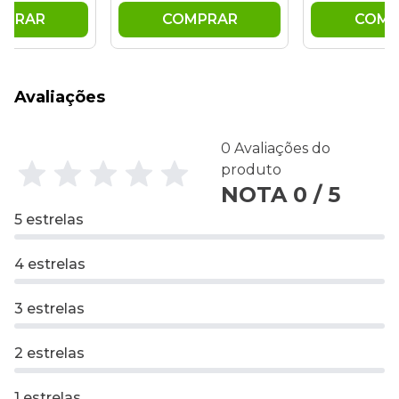
MPRAR
COMPRAR
COMP
Avaliações
0 Avaliações do
produto
NOTA 0 / 5
5 estrelas
4 estrelas
3 estrelas
2 estrelas
1 estrelas