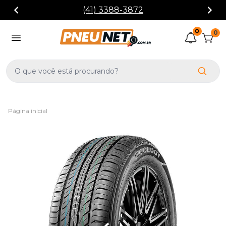
(41) 3388-3872
0
0
Página inicial