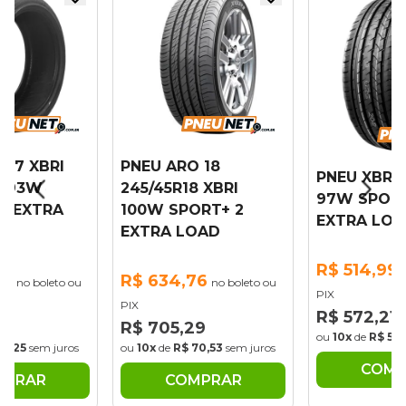
 17 XBRI
PNEU ARO 18
PNEU XBRI 
7 93W
245/45R18 XBRI
97W SPOR
1 EXTRA
100W SPORT+ 2
EXTRA LOA
EXTRA LOAD
R$ 514,99
29
R$ 634,76
no boleto ou
no boleto ou
PIX
PIX
R$ 572,21
54
R$ 705,29
ou
10x
de
R$ 57,
45,25
sem juros
ou
10x
de
R$ 70,53
sem juros
COMP
MPRAR
COMPRAR