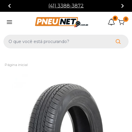
(41) 3388-3872
0
0
Página inicial