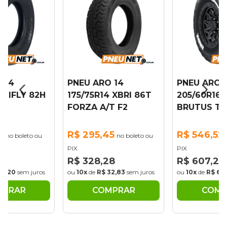
 14
PNEU ARO 14
PNEU ARO 
 HIFLY 82H
175/75R14 XBRI 86T
205/60R16 
FORZA A/T F2
BRUTUS T/
1
R$ 295,45
R$ 546,52
no boleto ou
no boleto ou
PIX
PIX
1
R$ 328,28
R$ 607,24
29,20
sem juros
ou
10x
de
R$ 32,83
sem juros
ou
10x
de
R$ 60
MPRAR
COMPRAR
COMP