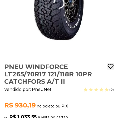
PNEU WINDFORCE
LT265/70R17 121/118R 10PR
CATCHFORS A/T II
Vendido por:
PneuNet
(0)
R$ 930,19
no boleto ou PIX
R$ 1.033,55
à vista no cartão
ou