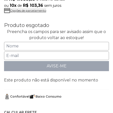
10x
R$ 103,36
ou
de
sem juros
Opções de parcelamento
Produto esgotado
Preencha os campos para ser avisado assim que o
produto voltar ao estoque!
AVISE-ME
Este produto não está disponível no momento
Confortável
Baixo Consumo
CALCULAR FRETE