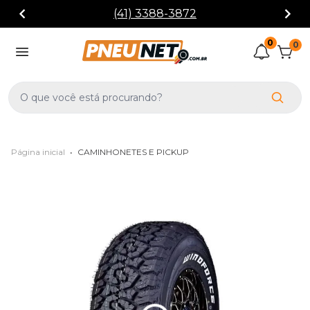
(41) 3388-3872
0
0
Página inicial
•
CAMINHONETES E PICKUP