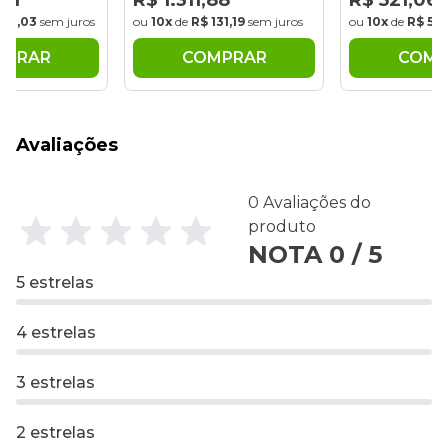
,31
R$ 1.311,88
R$ 521,06
130,03
sem juros
ou
10x
de
R$ 131,19
sem juros
ou
10x
de
R$ 52,
MPRAR
COMPRAR
COMP
Avaliações
0 Avaliações do
produto
NOTA 0 / 5
5 estrelas
4 estrelas
3 estrelas
2 estrelas