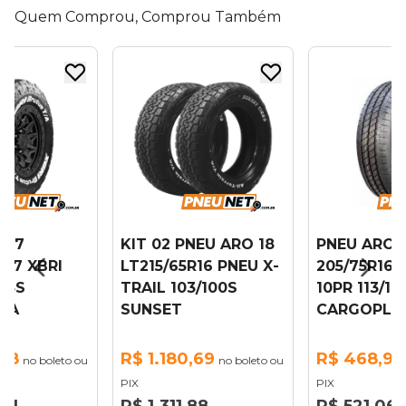
Quem Comprou, Comprou Também
 17
KIT 02 PNEU ARO 18
PNEU ARO 
R17 XBRI
LT215/65R16 PNEU X-
205/75R16C
118S
TRAIL 103/100S
10PR 113/111
T/A
SUNSET
CARGOPLU
,28
R$ 1.180,69
R$ 468,95
no boleto ou
no boleto ou
PIX
PIX