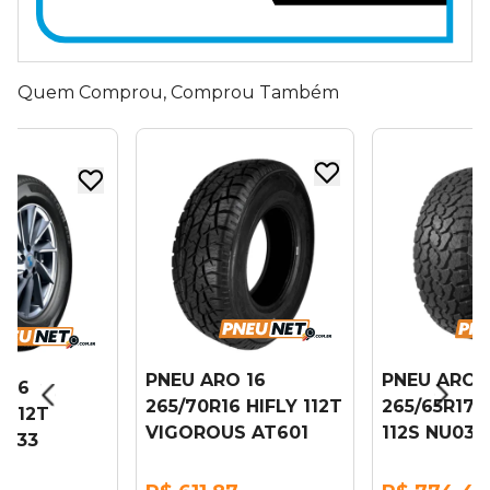
Quem Comprou, Comprou Também
PNEU ARO 16
PNEU ARO 
 16
265/70R16 HIFLY 112T
265/65R17 
 112T
VIGOROUS AT601
112S NU033
U033