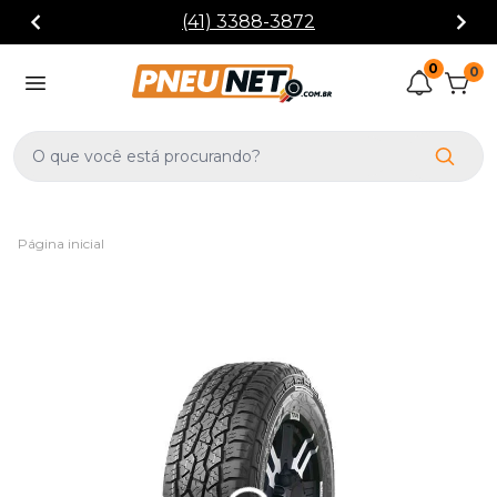
(41) 3388-3872
0
0
Página inicial