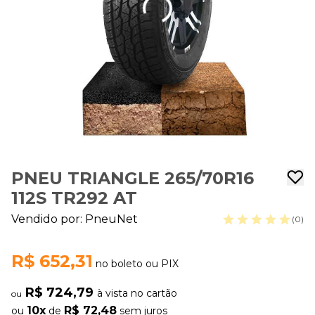
PNEU TRIANGLE 265/70R16
112S TR292 AT
Vendido por:
PneuNet
(0)
R$ 652,31
no boleto ou PIX
R$ 724,79
à vista no cartão
ou
10x
R$ 72,48
ou
de
sem juros