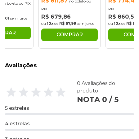
R$ 611,87
R$ 774,47
no boleto ou
no boleto ou PIX
PIX
PIX
2
R$ 679,86
R$ 860,52
84,01
sem juros
ou
10x
de
R$ 67,99
sem juros
ou
10x
de
R$ 86
MPRAR
COMPRAR
COMP
Avaliações
0 Avaliações do
produto
NOTA 0 / 5
5 estrelas
4 estrelas