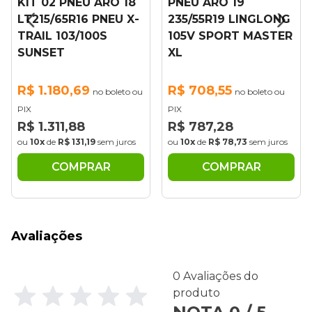
NEU ARO 18
PNEU ARO 19
PNEU ARO 
16 PNEU X-
235/55R19 LINGLONG
235/55R19 
/100S
105V SPORT MASTER
101V NU025
XL
R$ 629,81
,69
R$ 708,55
no boleto ou
no boleto ou
PIX
PIX
R$ 699,79
88
R$ 787,28
ou
10x
de
R$ 69
31,19
sem juros
ou
10x
de
R$ 78,73
sem juros
COMP
MPRAR
COMPRAR
Avaliações
0 Avaliações do
produto