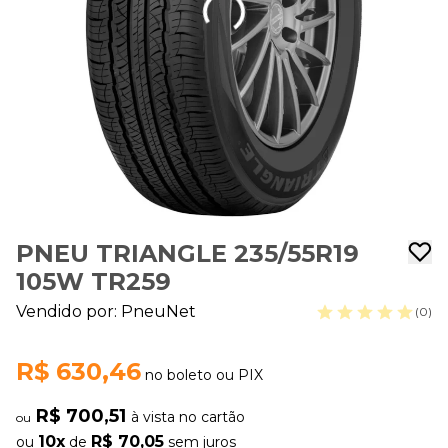
PNEU TRIANGLE 235/55R19
105W TR259
Vendido por:
PneuNet
(0)
R$ 630,46
no boleto ou PIX
R$ 700,51
à vista no cartão
ou
10x
R$ 70,05
ou
de
sem juros