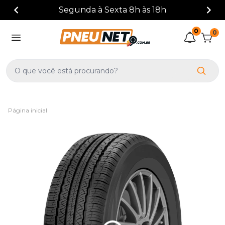
(41) 3388-3872
0
0
Página inicial