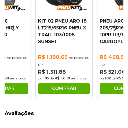
 16
KIT 02 PNEU ARO 18
PNEU ARO 
6C HIFLY
LT215/65R16 PNEU X-
205/75R16C
08R
TRAIL 103/100S
10PR 113/111
00
SUNSET
CARGOPLU
44
R$ 1.180,69
R$ 468,95
no boleto ou
no boleto ou
PIX
PIX
04
R$ 1.311,88
R$ 521,06
49,60
sem juros
ou
10x
de
R$ 131,19
sem juros
ou
10x
de
R$ 52,
MPRAR
COMPRAR
COMP
Avaliações