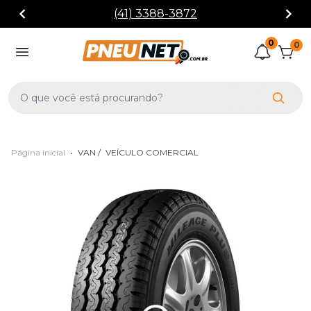
(41) 3388-3872
0
0
Página inicial
•
VAN
/
VEÍCULO COMERCIAL