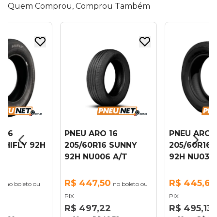
Quem Comprou, Comprou Também
 16
PNEU ARO 16
PNEU ARO 
6 HIFLY 92H
205/60R16 SUNNY
205/60R16
92H NU006 A/T
92H NU031 
5
R$ 447,50
R$ 445,62
no boleto ou
no boleto ou
PIX
PIX
95
R$ 497,22
R$ 495,13