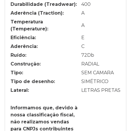
Durabilidade (Treadwear):
400
Aderência (Traction):
A
Temperatura
A
(Temperature):
Eficiência:
E
Aderência:
C
Ruído:
72
Db
Construção:
RADIAL
Tipo:
SEM CAMARA
Tipo de desenho:
SIMÉTRICO
Lateral:
LETRAS PRETAS
Informamos que, devido à
nossa classificação fiscal,
não realizamos vendas
para CNPJs contribuintes