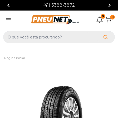
(41) 3388-3872
0
0
Página inicial