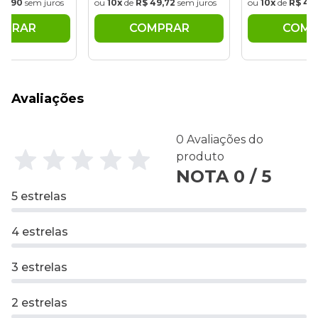
34,90
sem juros
ou
10x
de
R$ 49,72
sem juros
ou
10x
de
R$ 49,
MPRAR
COMPRAR
COMP
Avaliações
0 Avaliações do
produto
NOTA 0 / 5
5 estrelas
4 estrelas
3 estrelas
2 estrelas