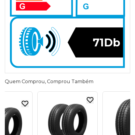
71Db
Quem Comprou, Comprou Também