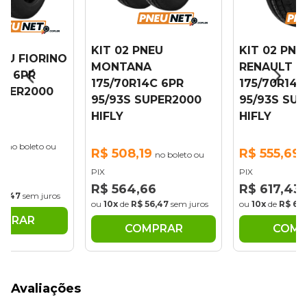
KIT 02 PNEU
KIT 02 PNE
NEU FIORINO
MONTANA
RENAULT 
4C 6PR
175/70R14C 6PR
175/70R14C
UPER2000
95/93S SUPER2000
95/93S SU
HIFLY
HIFLY
9
no boleto ou
R$ 508,19
R$ 555,69
no boleto ou
n
PIX
PIX
66
R$ 564,66
R$ 617,43
56,47
sem juros
ou
10x
de
R$ 56,47
sem juros
ou
10x
de
R$ 61,
MPRAR
COMPRAR
COMP
Avaliações