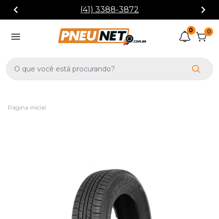
(41) 3388-3872
0
0
Página inicial