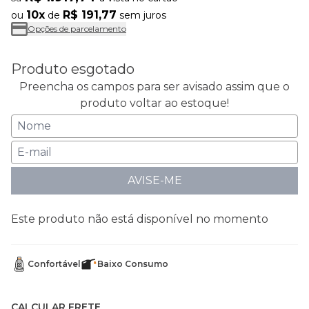
10x
R$ 191,77
ou
de
sem juros
Opções de parcelamento
Produto esgotado
Preencha os campos para ser avisado assim que o
produto voltar ao estoque!
AVISE-ME
Este produto não está disponível no momento
Confortável
Baixo Consumo
CALCULAR FRETE