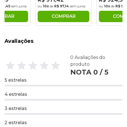
,49
R$ 971,42
R$ 924,36
143,45
sem juros
ou
10x
de
R$ 97,14
sem juros
ou
10x
de
R$ 92
MPRAR
COMPRAR
COMP
Avaliações
0 Avaliações do
produto
NOTA 0 / 5
5 estrelas
4 estrelas
3 estrelas
2 estrelas