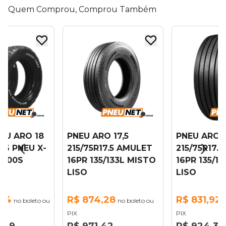
Quem Comprou, Comprou Também
NEU ARO 18
PNEU ARO 17,5
PNEU ARO 1
16 PNEU X-
215/75R17.5 AMULET
215/75R17.
/100S
16PR 135/133L MISTO
16PR 135/13
LISO
LISO
,04
R$ 874,28
R$ 831,92
no boleto ou
no boleto ou
n
PIX
PIX