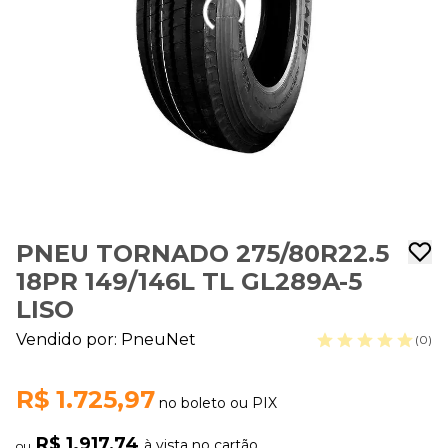
PNEU TORNADO 275/80R22.5
18PR 149/146L TL GL289A-5
LISO
Vendido por:
PneuNet
(0)
R$ 1.725,97
no boleto ou PIX
R$ 1.917,74
à vista no cartão
ou