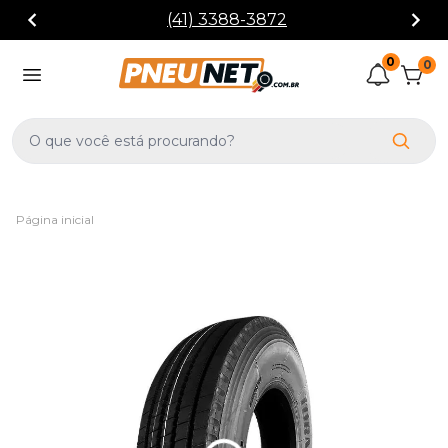
(41) 3388-3872
0
0
Página inicial