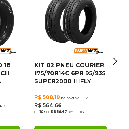
 18
KIT 02 PNEU COURIER
OCH
175/70R14C 6PR 95/93S
SUPER2000 HIFLY
R$ 508,19
no boleto ou PIX
R$ 564,66
PIX
ou
10x
de
R$ 56,47
sem juros