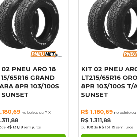
 02 PNEU ARO 18
KIT 02 PNEU ARO
15/65R16 GRAND
LT215/65R16 OR
ARA 8PR 103/100S
8PR 103/100S T/A
 SUNSET
SUNSET
.180,69
R$ 1.180,69
no boleto ou PIX
no boleto ou 
311,88
R$ 1.311,88
de
R$ 131,19
sem juros
ou
10x
de
R$ 131,19
sem juros