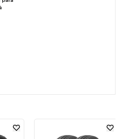
 para
à