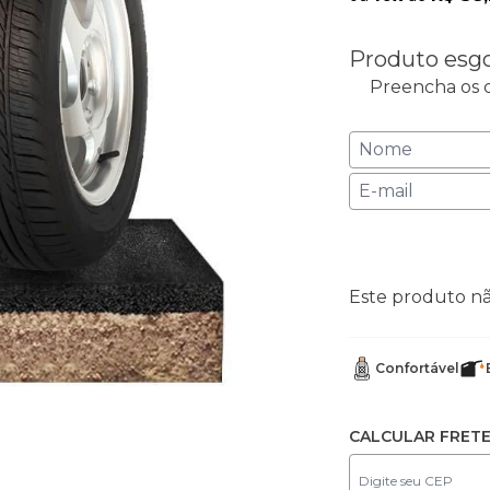
Produto esg
Preencha os c
Este produto n
Confortável
CALCULAR FRET