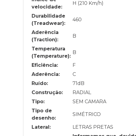
H (210 Km/h)
velocidade:
Durabilidade
460
(Treadwear):
Aderência
B
(Traction):
Temperatura
B
(Temperature):
Eficiência:
F
Aderência:
C
Ruído:
71
dB
Construção:
RADIAL
Tipo:
SEM CAMARA
Tipo de
SIMÉTRICO
desenho:
Lateral:
LETRAS PRETAS