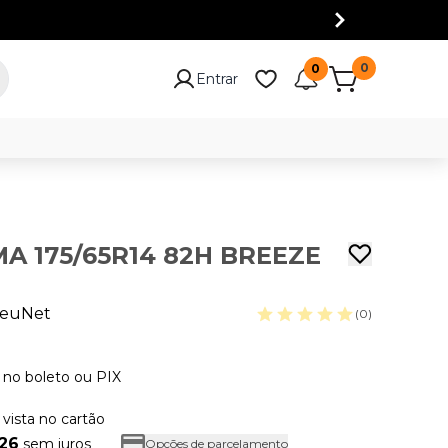
0
0
Entrar
A 175/65R14 82H BREEZE
euNet
(0)
no boleto ou PIX
 vista no cartão
,26
sem juros
Opções de parcelamento