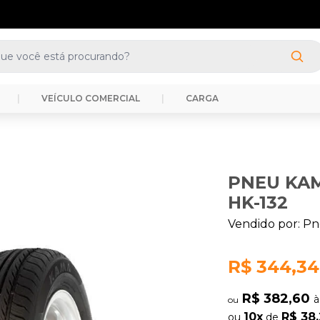
(41) 3388-3872
|
VEÍCULO COMERCIAL
|
CARGA
PNEU KAM
HK-132
Vendido por:
Pn
R$ 344,34
R$ 382,60
à
ou
10x
R$ 38
ou
de