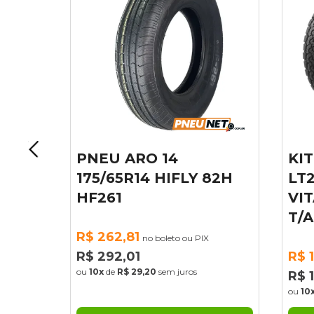
18
PNEU ARO 14
KIT
 X-
175/65R14 HIFLY 82H
LT2
HF261
VIT
T/A
R$ 262,81
no boleto ou PIX
R$ 292,01
R$ 1
X
ou
10x
de
R$ 29,20
sem juros
R$ 1.
ou
10x