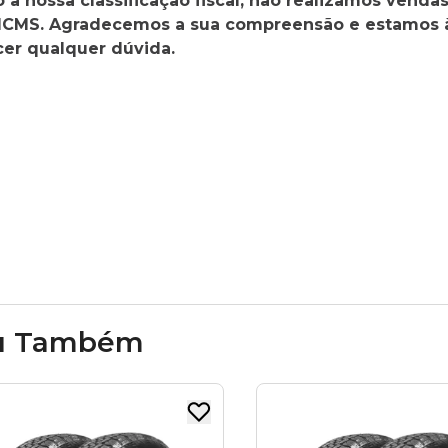
à nossa classificação fiscal, não realizamos vendas
 ICMS. Agradecemos a sua compreensão e estamos 
cer qualquer dúvida.
u Também