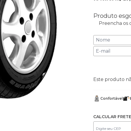
Produto esg
Preencha os c
Este produto n
Confortável
CALCULAR FRET