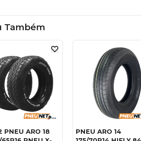
u Também
U ARO 14
PNEU ARO 14
/70R14 HIFLY 84T
175/70R14 IRON