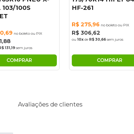
261
84T REFLEX RH01
75,96
R$ 277,79
no boleto ou PIX
no boleto ou PI
06,62
R$ 308,65
de
R$ 30,66
sem juros
ou
10x
de
R$ 30,86
sem juros
COMPRAR
COMPRAR
Avaliações de clientes