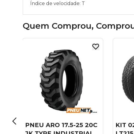
Índice de velocidade: T
Quem Comprou, Compro
 20C
KIT 02 PNEU ARO 18
PNE
IAL
LT215/65R16 PNEU X-
175