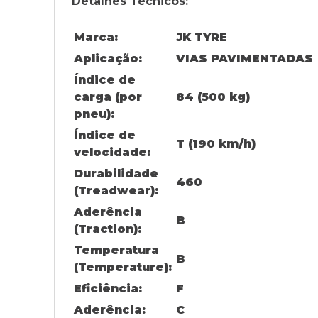
Detalhes Técnicos:
Marca:
JK TYRE
Aplicação:
VIAS PAVIMENTADAS
Índice de
carga (por
84 (500 kg)
pneu):
Índice de
T (190 km/h)
velocidade:
Durabilidade
460
(Treadwear):
Aderência
B
(Traction):
Temperatura
B
(Temperature):
Eficiência:
F
Aderência:
C