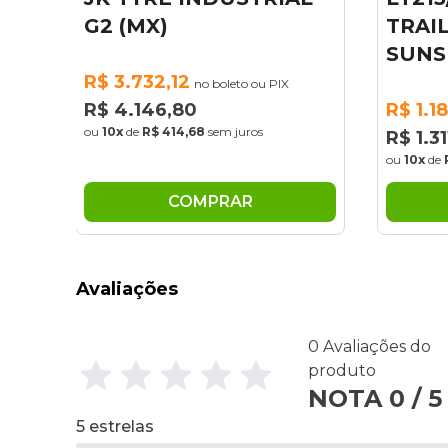
TRAIL 103/100S
HF-
SUNSET
R$ 2
X
R$ 1.180,69
R$ 3
no boleto ou PIX
ou
10x
R$ 1.311,88
ou
10x
de
R$ 131,19
sem juros
COMPRAR
Avaliações
0 Avaliações do
produto
NOTA 0 / 5
5 estrelas