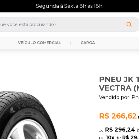
(41) 3388-3872
|
VEÍCULO COMERCIAL
|
CARGA
PNEU JK 
VECTRA (
Vendido por:
Pn
R$ 266,62
R$ 296,24
ou
10x
R$ 29
ou
de