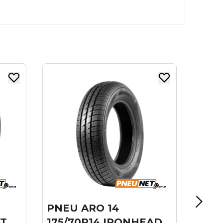
PNEU ARO 14
175/75R14 XBRI 86T
FORZA A/T F2
R$ 295,45
no boleto ou PIX
R$ 328,28
ou
10x
de
R$ 32,83
sem juros
HEAD