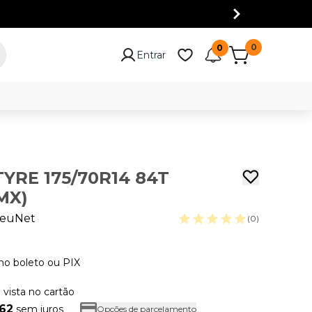
0
0
Entrar
TYRE 175/70R14 84T
MX)
euNet
(0)
no boleto ou PIX
à vista no cartão
,62
sem juros
Opções de parcelamento