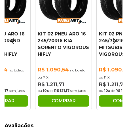
NEU ARO 16
KIT 02 PNEU ARO 16
KIT 02 PNE
6 GRAND
245/70R16 KIA
245/70R16
E
SORENTO VIGOROUS
MITSUBISHI
 HIFLY
HIFLY
VIGOROUS 
,54
R$ 1.090,54
R$ 1.090,
no boleto
no boleto
ou PIX
ou PIX
71
R$ 1.211,71
R$ 1.211,71
21,17
sem juros
ou
10x
de
R$ 121,17
sem juros
ou
10x
de
R$ 121
MPRAR
COMPRAR
COMP
Avaliações