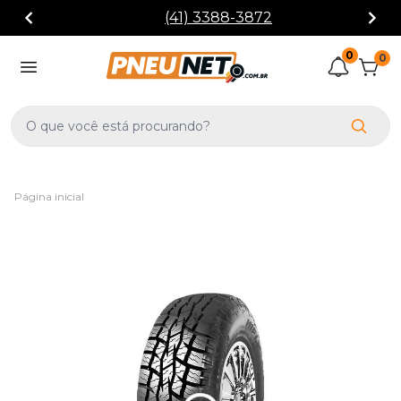
(41) 3388-3872
0
0
Página inicial