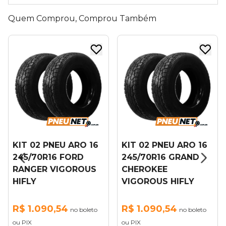
Quem Comprou, Comprou Também
NEU ARO 16
KIT 02 PNEU ARO 16
KIT 02 PNE
6 FORD
245/70R16 GRAND
245/70R16 
VIGOROUS
CHEROKEE
SORENTO 
VIGOROUS HIFLY
HIFLY
,54
R$ 1.090,54
R$ 1.090,
no boleto
no boleto
ou PIX
ou PIX