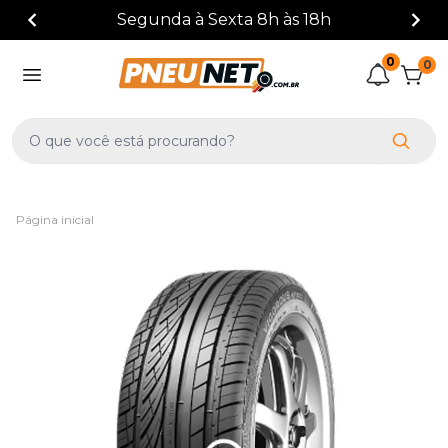
(41) 3388-3872
0
0
Página inicial