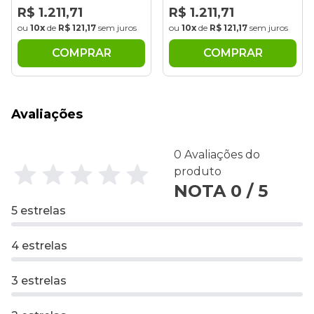
71
R$ 1.211,71
R$ 1.211,71
21,17
sem juros
ou
10x
de
R$ 121,17
sem juros
ou
10x
de
R$ 121
MPRAR
COMPRAR
COMP
Avaliações
0 Avaliações do
produto
NOTA 0 / 5
5 estrelas
4 estrelas
3 estrelas