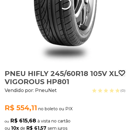
PNEU HIFLY 245/60R18 105V XL
VIGOROUS HP801
Vendido por:
PneuNet
(0)
R$ 554,11
no boleto ou PIX
R$ 615,68
à vista no cartão
ou
10x
R$ 61,57
ou
de
sem juros