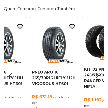
Quem Comprou, Comprou Também
KIT 02 PNE
 16
PNEU ARO 16
245/70R16
 HIFLY 111H
265/70R16 HIFLY 112H
RANGER V
OUS HT601
VIGOROUS HT601
HIFLY
7
R$ 631,19
no boleto ou
no boleto ou
R$ 1.192,4
PIX
PIX