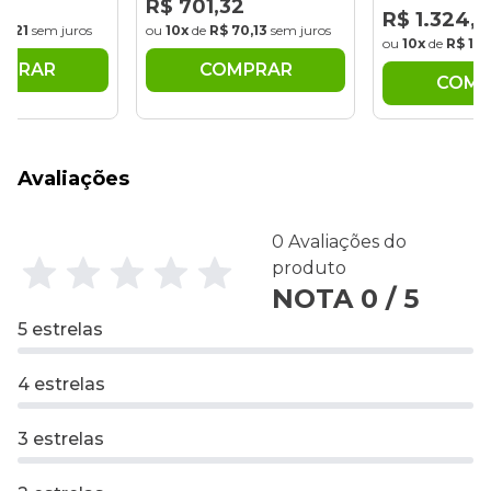
08
R$ 701,32
R$ 1.324,9
65,21
sem juros
ou
10x
de
R$ 70,13
sem juros
ou
10x
de
R$ 132
MPRAR
COMPRAR
COMP
Avaliações
0 Avaliações do
produto
NOTA 0 / 5
5 estrelas
4 estrelas
3 estrelas