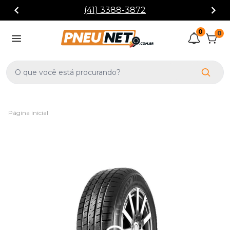
(41) 3388-3872
0
0
Página inicial