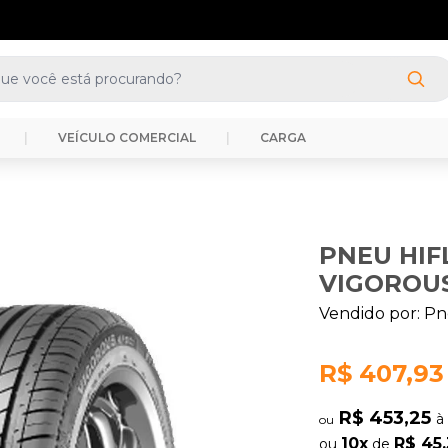
(41) 3388-3872
|
VEÍCULO COMERCIAL
|
CARGA
PNEU HIFL
VIGOROUS
Vendido por:
Pn
R$ 407,93
R$ 453,25
à
ou
10x
R$ 45
ou
de