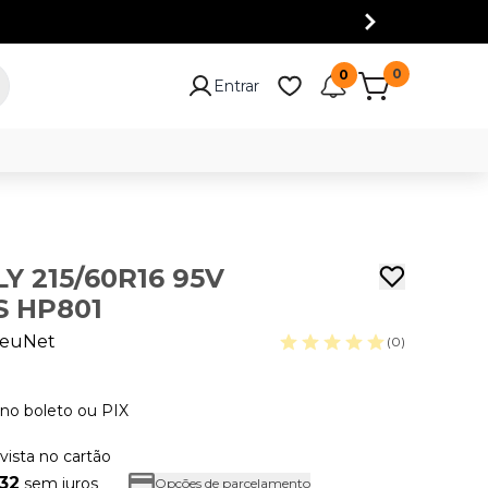
0
0
Entrar
Y 215/60R16 95V
 HP801
euNet
(0)
no boleto ou PIX
 vista no cartão
,32
sem juros
Opções de parcelamento