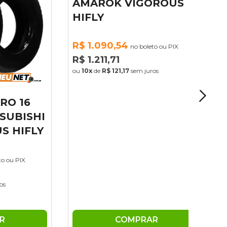
 16
KIT 02 PNEU ARO 16
BISHI
245/70R16 VW
HIFLY
AMAROK VIGOROUS
HIFLY
 PIX
R$ 1.090,54
no boleto ou PIX
R$ 1.211,71
ou
10x
de
R$ 121,17
sem juros
COMPRAR