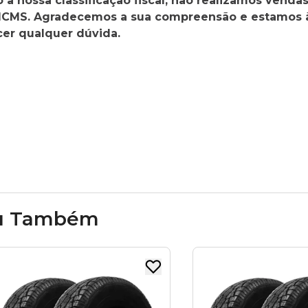
à nossa classificação fiscal, não realizamos vendas
 ICMS. Agradecemos a sua compreensão e estamos 
cer qualquer dúvida.
u Também