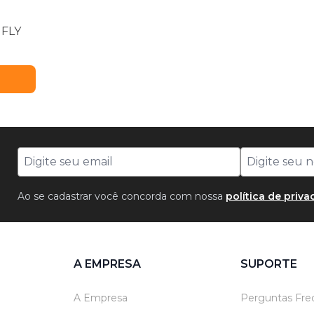
IFLY
Ao se cadastrar você concorda com nossa
política de priv
A EMPRESA
SUPORTE
A Empresa
Perguntas Fre