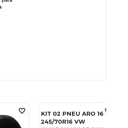
 para
à