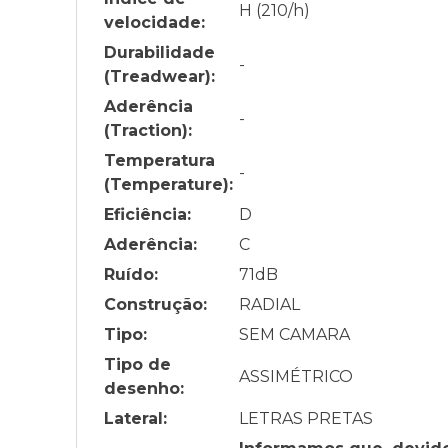
H (210/h)
velocidade:
Durabilidade
-
(Treadwear):
Aderência
-
(Traction):
Temperatura
-
(Temperature):
Eficiência:
D
Aderência:
C
Ruído:
71
dB
Construção:
RADIAL
Tipo:
SEM CAMARA
Tipo de
ASSIMÉTRICO
desenho:
Lateral:
LETRAS PRETAS