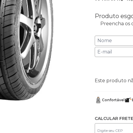
Produto esg
Preencha os c
Este produto n
Confortável
CALCULAR FRET