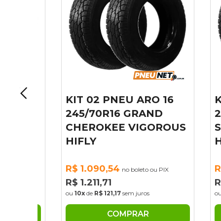
16
KIT 02 PNEU ARO 16
KIT
245/70R16 GRAND
245
S
CHEROKEE VIGOROUS
SOR
HIFLY
HIF
R$ 1.090,54
R$ 1
IX
no boleto ou PIX
R$ 1.211,71
R$ 1.
ou
10x
de
R$ 121,17
sem juros
ou
10x
COMPRAR