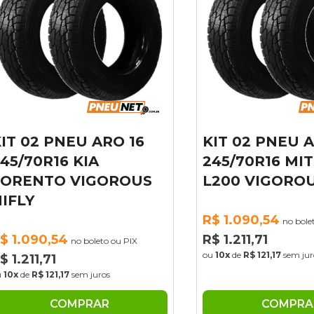
 02 PNEU ARO 16
KIT 02 PNEU ARO
/70R16 KIA
245/70R16 MITSU
ENTO VIGOROUS
L200 VIGOROUS 
LY
R$ 1.090,54
no boleto ou
.090,54
R$ 1.211,71
no boleto ou PIX
ou
10x
de
R$ 121,17
sem juros
211,71
de
R$ 121,17
sem juros
COMPRAR
COMPRAR