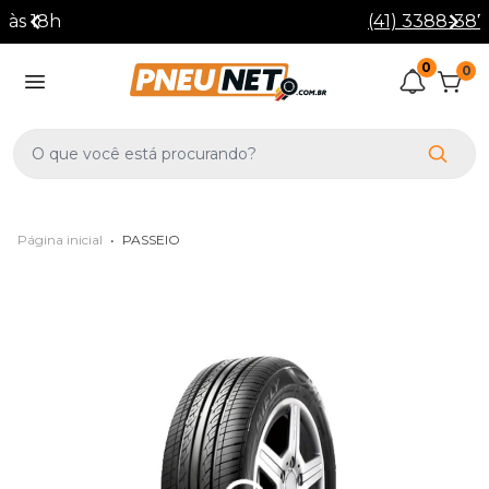
(41) 3388-3872
0
0
Página inicial
•
PASSEIO