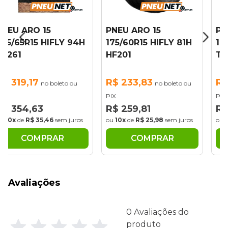
 15
PNEU ARO 15
PNEU ARO 1
 HIFLY 94H
175/60R15 HIFLY 81H
195/50R15 H
HF201
TL HF261
7
R$ 233,83
R$ 279,27
no boleto ou
no boleto ou
PIX
PIX
3
R$ 259,81
R$ 310,30
35,46
sem juros
ou
10x
de
R$ 25,98
sem juros
ou
10x
de
R$ 31,
MPRAR
COMPRAR
COMP
Avaliações
0 Avaliações do
produto