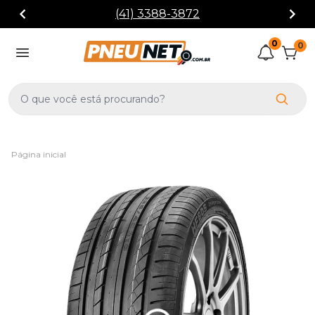
(41) 3388-3872
0
0
Página inicial