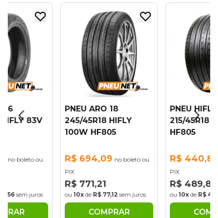
 16
PNEU ARO 18
PNEU HIFLY
 HIFLY 83V
245/45R18 HIFLY
215/45R18 
100W HF805
HF805
06
R$ 694,09
R$ 440,8
no boleto ou
no boleto ou
PIX
PIX
2
R$ 771,21
R$ 489,84
38,56
sem juros
ou
10x
de
R$ 77,12
sem juros
ou
10x
de
R$ 48
MPRAR
COMPRAR
COMP