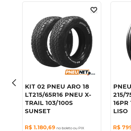
18
PNEU ARO 17,5
PNE
 X-
215/75R17.5 AMULET
215
16PR 135/133L MISTO
16P
LISO
LIS
R$ 799,55
R$ 7
X
no boleto ou PIX