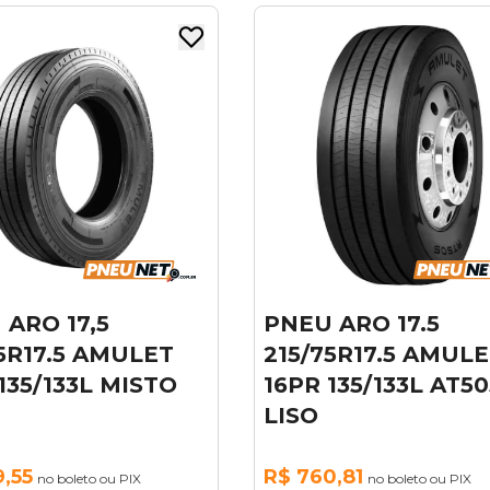
U ARO 17.5
PNEU ARO 17.5
/75R17.5 AMULET
215/75R17.5 HIFLY
R 135/133L AT505
135/133J HH102 L
O
R$ 623,23
no boleto ou PI
60,81
R$ 692,48
no boleto ou PIX