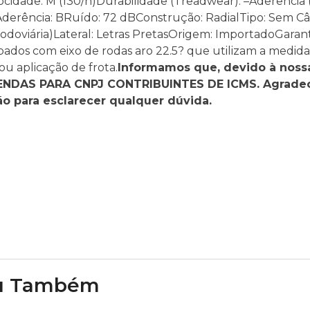
cidade: M (130/h)Durabilidade (Treadwear): –Aderência (
Aderência: BRuído: 72 dBConstrução: RadialTipo: Sem C
odoviária)Lateral: Letras PretasOrigem: ImportadoGaranti
dos com eixo de rodas aro 22.5? que utilizam a medida
ou aplicação de frota.
Informamos que, devido à noss
 VENDAS PARA CNPJ CONTRIBUINTES DE ICMS. Agrad
o para esclarecer qualquer dúvida.
u Também