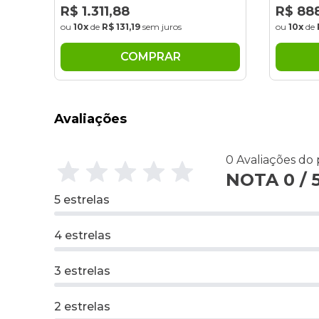
R$ 888,39
R$ 8
ou
10x
de
R$ 88,84
sem juros
ou
10x
COMPRAR
Avaliações
0 Avaliações do
NOTA 0 / 
5 estrelas
4 estrelas
3 estrelas
2 estrelas