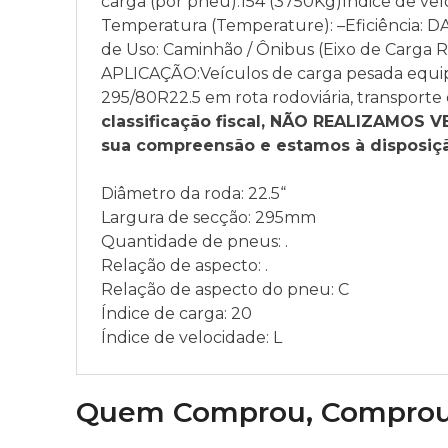
carga (por pneu):154 (3750Kg)Índice de velo
Temperatura (Temperature): –Eficiência: D
de Uso: Caminhão / Ônibus (Eixo de Carga R
APLICAÇÃO:Veículos de carga pesada equipa
295/80R22.5 em rota rodoviária, transporte 
classificação fiscal, NÃO REALIZAMOS
sua compreensão e estamos à disposiçã
Diâmetro da roda: 22.5“
Largura de secção: 295mm
Quantidade de pneus: .
Relação de aspecto: .
Relação de aspecto do pneu: C
Índice de carga: 20
Índice de velocidade: L
Quem Comprou, Compro