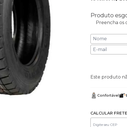
Produto esg
Preencha os c
Este produto n
Confortável
CALCULAR FRET