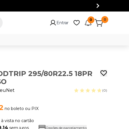
0
0
Entrar
DTRIP 295/80R22.5 18PR
SO
euNet
(0)
2
no boleto ou PIX
6
à vista no cartão
9,14
sem juros
Opções de parcelamento