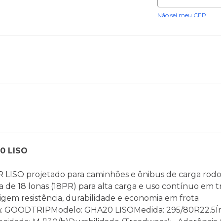
Não sei meu CEP
0 LISO
SO projetado para caminhões e ônibus de carga rodov
 de 18 lonas (18PR) para alta carga e uso contínuo em 
igem resistência, durabilidade e economia em frota
 GOODTRIPModelo: GHA20 LISOMedida: 295/80R22.5Ín