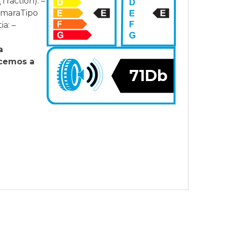
Traction): –
âmaraTipo
a: –
a
ecemos a
71Db