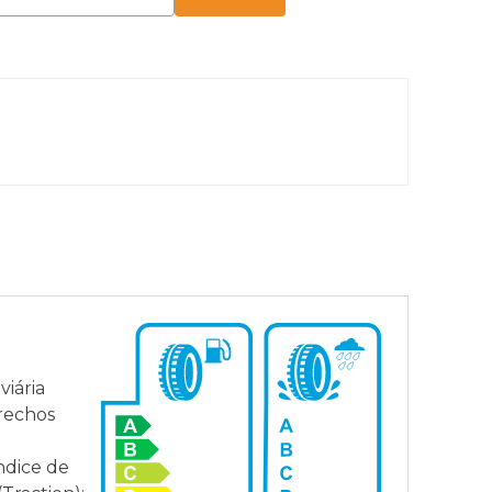
Par
Sem 
iária
trechos
dice de