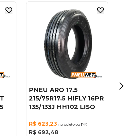
PNEU ARO 17.5 XBRI
235/75R17.5 18PR
143/141J ECOPLUS A2
R$ 741,70
no boleto ou PIX
R$ 824,11
ou
10x
de
R$ 82,41
sem juros
 16PR
ISO
X