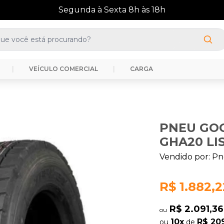
(41) 3388-3872
|
VEÍCULO COMERCIAL
|
CARGA
PNEU GOO
GHA20 LI
Vendido por:
Pn
R$ 1.882,2
R$ 2.091,3
ou
10x
R$ 20
ou
de