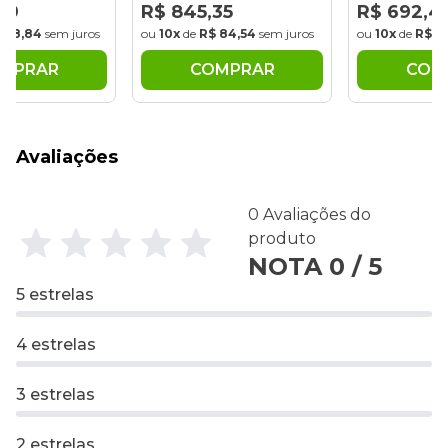
39
R$ 845,35
R$ 692,48
88,84
sem juros
ou
10x
de
R$ 84,54
sem juros
ou
10x
de
R$ 69,
MPRAR
COMPRAR
COMP
Avaliações
0 Avaliações do
produto
NOTA 0 / 5
5 estrelas
4 estrelas
3 estrelas
2 estrelas