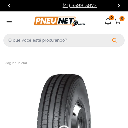
(41) 3388-3872
0
0
Página inicial