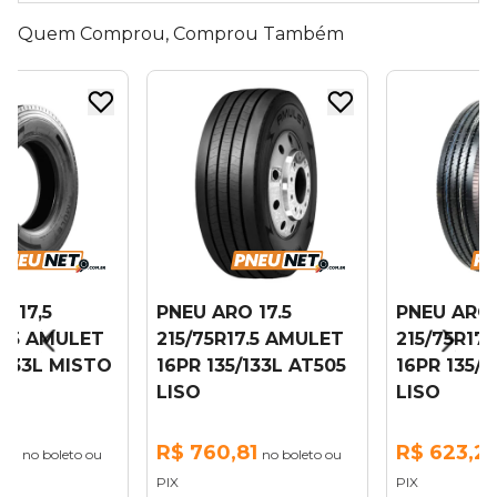
Quem Comprou, Comprou Também
 17,5
PNEU ARO 17.5
PNEU ARO 1
7.5 AMULET
215/75R17.5 AMULET
215/75R17.5
/133L MISTO
16PR 135/133L AT505
16PR 135/13
LISO
LISO
5
R$ 760,81
R$ 623,23
no boleto ou
no boleto ou
PIX
PIX