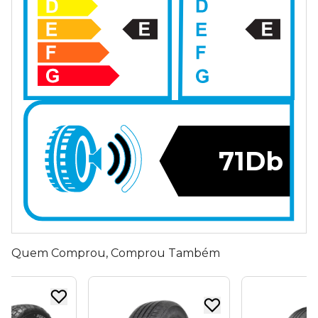
71Db
Quem Comprou, Comprou Também