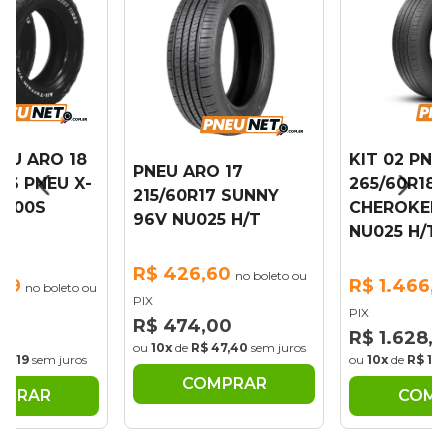
NEU ARO 18
KIT 02 PNE
PNEU ARO 17
16 PNEU X-
265/60R18
215/60R17 SUNNY
/100S
CHEROKEE 
96V NU025 H/T
NU025 H/T
R$ 426,60
no boleto ou
,69
R$ 1.466,0
no boleto ou
PIX
PIX
R$ 474,00
88
R$ 1.628,
ou
10x
de
R$ 47,40
sem juros
31,19
sem juros
ou
10x
de
R$ 162
COMPRAR
MPRAR
COMP