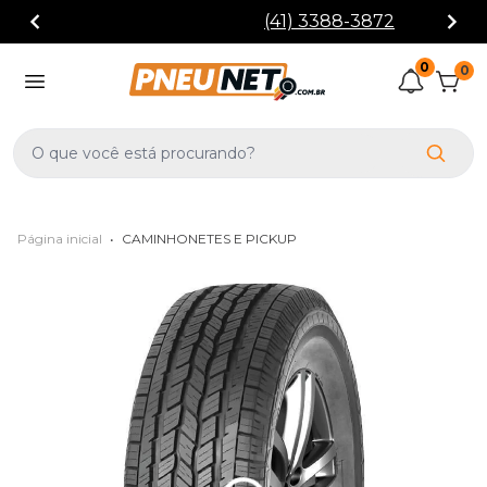
(41) 3388-3872
0
0
Página inicial
•
CAMINHONETES E PICKUP