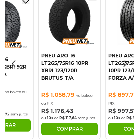
PNEU ARO 16
PNEU ARO 
 16
LT265/75R16 10PR
LT265/75R1
6 XBRI 92R
XBRI 123/120R
10PR 123/1
T/A
BRUTUS T/A
FORZA A/T
2
no boleto ou
R$ 1.058,79
R$ 897,76
no boleto
ou PIX
PIX
24
R$ 1.176,43
R$ 997,51
60,72
sem juros
ou
10x
de
R$ 117,64
sem juros
ou
10x
de
R$ 99,
MPRAR
COMPRAR
COMP