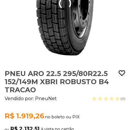
PNEU ARO 22.5 295/80R22.5
152/149M XBRI ROBUSTO B4
TRACAO
Vendido por:
PneuNet
(0)
R$ 1.919,26
no boleto ou PIX
R$ 2.132,51
à vista no cartão
ou