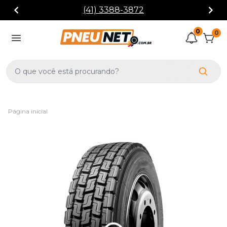
(41) 3388-3872
0
0
Página inicial