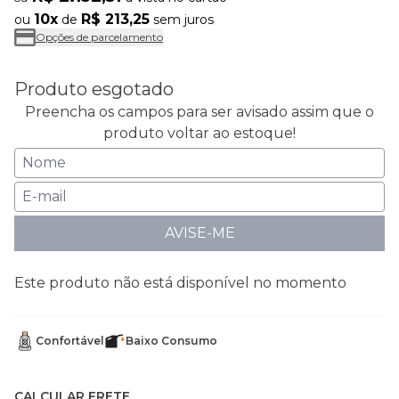
10x
R$ 213,25
ou
de
sem juros
Opções de parcelamento
Produto esgotado
Preencha os campos para ser avisado assim que o
produto voltar ao estoque!
AVISE-ME
Este produto não está disponível no momento
Confortável
Baixo Consumo
CALCULAR FRETE