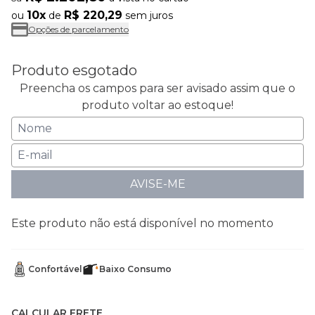
10x
R$ 220,29
ou
de
sem juros
Opções de parcelamento
Produto esgotado
Preencha os campos para ser avisado assim que o
produto voltar ao estoque!
AVISE-ME
Este produto não está disponível no momento
Confortável
Baixo Consumo
CALCULAR FRETE