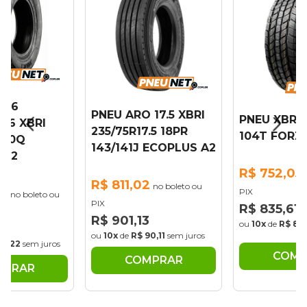
 16
PNEU ARO 17.5 XBRI
PNEU XBRI 
R16 XBRI
235/75R17.5 18PR
104T FORZ
/120Q
143/141J ECOPLUS A2
T 2
R$ 752,05
R$ 811,02
no boleto ou
03
PIX
no boleto ou
PIX
R$ 835,61
R$ 901,13
ou
10x
de
R$ 83
5
ou
10x
de
R$ 90,11
sem juros
93,22
sem juros
COMP
COMPRAR
MPRAR