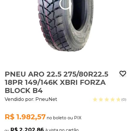
PNEU ARO 22.5 275/80R22.5
18PR 149/146K XBRI FORZA
BLOCK B4
Vendido por:
PneuNet
(0)
R$ 1.982,57
no boleto ou PIX
R$ 2.202,86
à vista no cartão
ou