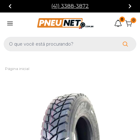
(41) 3388-3872
0
0
Página inicial