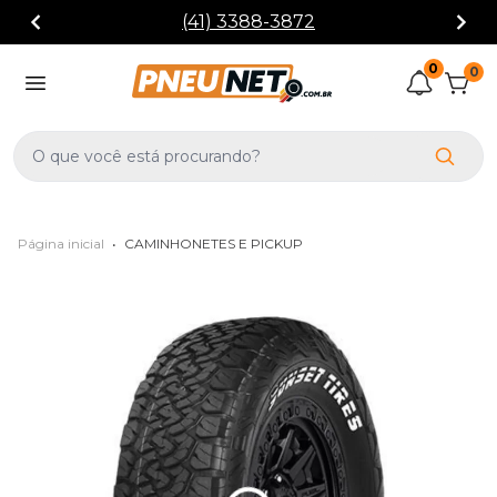
(41) 3388-3872
0
0
Página inicial
•
CAMINHONETES E PICKUP