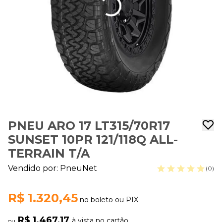
PNEU ARO 17 LT315/70R17
SUNSET 10PR 121/118Q ALL-
TERRAIN T/A
Vendido por:
PneuNet
(0)
R$ 1.320,45
no boleto ou PIX
R$ 1.467,17
à vista no cartão
ou