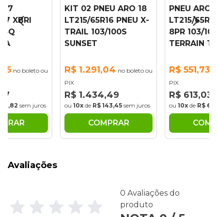
 17
KIT 02 PNEU ARO 18
PNEU ARO 
R17 XBRI
LT215/65R16 PNEU X-
LT215/65R1
118Q
TRAIL 103/100S
8PR 103/10
T/A
SUNSET
TERRAIN T/
,35
R$ 1.291,04
R$ 551,73
no boleto ou
no boleto ou
n
PIX
PIX
,17
R$ 1.434,49
R$ 613,03
178,82
sem juros
ou
10x
de
R$ 143,45
sem juros
ou
10x
de
R$ 61,
MPRAR
COMPRAR
COMP
Avaliações
0 Avaliações do
produto