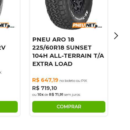
PNEU ARO 18
2V
225/60R18 SUNSET
104H ALL-TERRAIN T/A
EXTRA LOAD
X
R$ 647,19
no boleto ou PIX
R$ 719,10
ou
10x
de
R$ 71,91
sem juros
COMPRAR