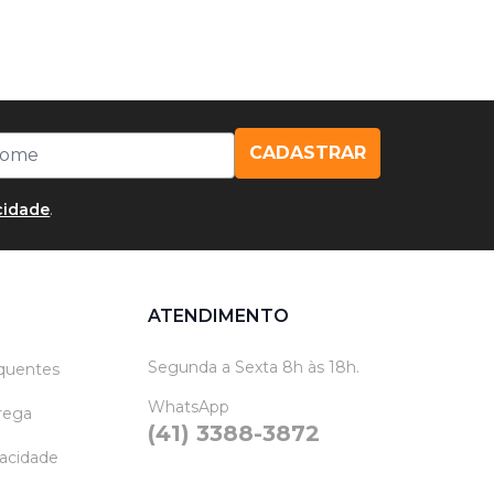
CADASTRAR
acidade
.
ATENDIMENTO
Segunda a Sexta 8h às 18h.
quentes
WhatsApp
trega
(41) 3388-3872
vacidade