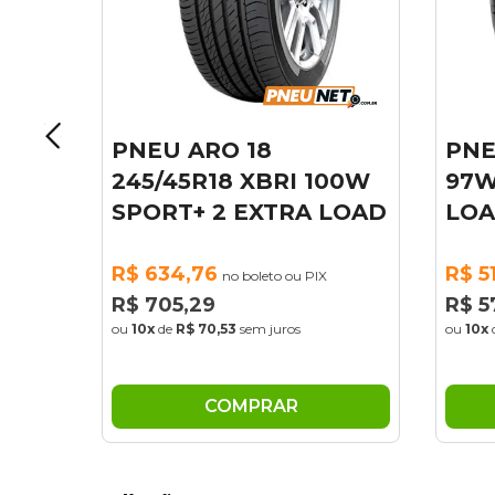
I
PNEU ARO 18
PNE
245/45R18 XBRI 100W
97W
SPORT+ 2 EXTRA LOAD
LO
R$ 634,76
R$ 5
no boleto ou PIX
R$ 705,29
R$ 5
ou
10x
de
R$ 70,53
sem juros
ou
10x
COMPRAR