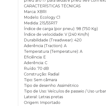
pneu aro 17 para sedãs e pneu 98V com ex
CARACTERÍSTICAS TÉCNICAS
Marca: XBRI
Modelo: Ecology C1
Medida: 215/55R17
Índice de carga (por pneu): 98 (750 Kg)
Índice de velocidade: V (240 Km/h)
Durabilidade (Treadwear): 420
Aderência (Traction): A
Temperatura (Temperature): A
Eficiência: E
Aderência: C
Ruído: 70 dB
Construção: Radial
Tipo: Sem câmara
Tipo de desenho: Assimétrico
Tipo de Uso: Veículos de passeio / Uso urba
Lateral: Letras pretas
Origem: Importado