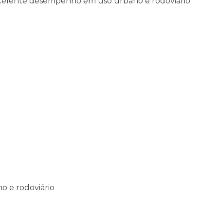
celente desempenho em uso urbano e rodoviário.
no e rodoviário