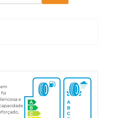
Par
Sem 
igem
foi
lenciosa e
 capacidade
eforçado,