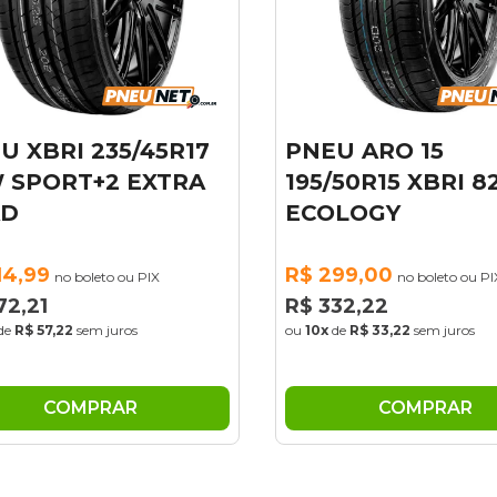
U XBRI 235/45R17
PNEU ARO 15
 SPORT+2 EXTRA
195/50R15 XBRI 8
AD
ECOLOGY
14,99
R$ 299,00
no boleto ou PIX
no boleto ou PI
72,21
R$ 332,22
de
R$ 57,22
sem juros
ou
10x
de
R$ 33,22
sem juros
COMPRAR
COMPRAR