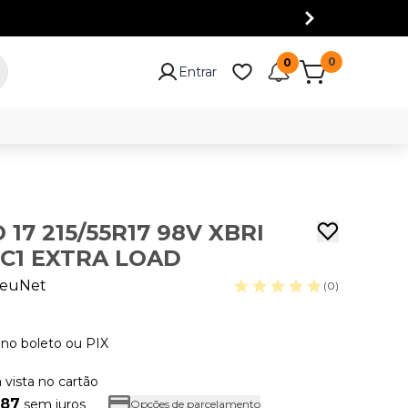
0
0
Entrar
17 215/55R17 98V XBRI
C1 EXTRA LOAD
euNet
(0)
no boleto ou PIX
à vista no cartão
,87
sem juros
Opções de parcelamento