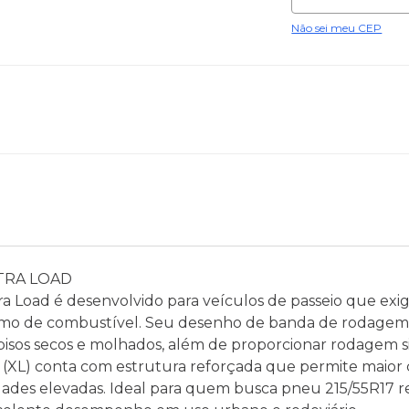
Não sei meu CEP
XTRA LOAD
a Load é desenvolvido para veículos de passeio que ex
nsumo de combustível. Seu desenho de banda de rodagem 
isos secos e molhados, além de proporcionar rodagem si
d (XL) conta com estrutura reforçada que permite maior
des elevadas. Ideal para quem busca pneu 215/55R17 r