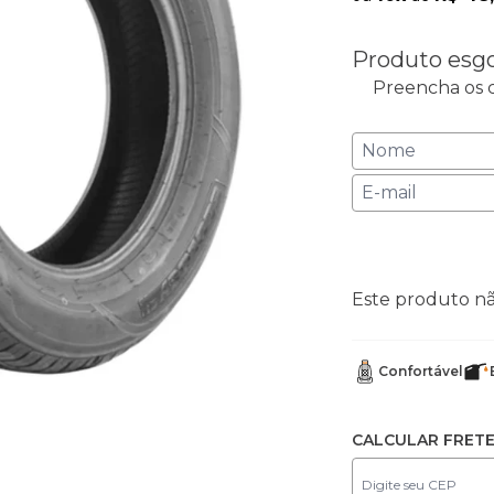
Produto esg
Preencha os c
Este produto n
Confortável
CALCULAR FRET