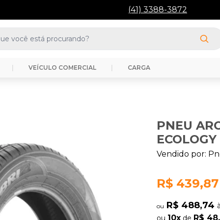
(41) 3388-3872
|
VEÍCULO COMERCIAL
|
CARGA
PNEU ARO 
ECOLOGY 
Vendido por:
Pn
R$ 439,87
R$ 488,74
ou
10x
R$ 48
ou
de