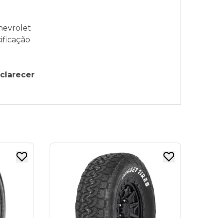
hevrolet
ificação
clarecer