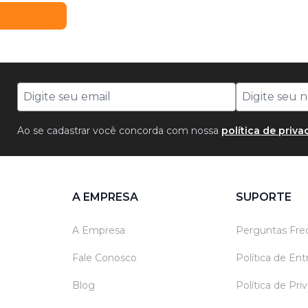
Ao se cadastrar você concorda com nossa
política de priv
A EMPRESA
SUPORTE
A Empresa
Perguntas Fre
Fale Conosco
Política de En
Blog
Política de Pri