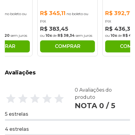
77
R$ 345,11
R$ 392,71
no boleto ou
no boleto ou
n
PIX
PIX
7
R$ 383,45
R$ 436,34
38,20
sem juros
ou
10x
de
R$ 38,34
sem juros
ou
10x
de
R$ 43
MPRAR
COMPRAR
COMP
Avaliações
0 Avaliações do
produto
NOTA 0 / 5
5 estrelas
4 estrelas