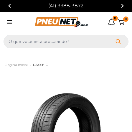
(41) 3388-3872
0
0
Página inicial
•
PASSEIO