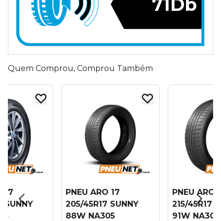
71Db
Quem Comprou, Comprou Também
 17
PNEU ARO 17
PNEU ARO 
7 SUNNY
205/45R17 SUNNY
215/45R17 
05
88W NA305
91W NA305