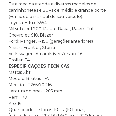
Esta medida atende a diversos modelos de
caminhonetes e SUVs de médio e grande porte
(verifique o manual do seu veículo):
Toyota: Hilux, SW4
Mitsubishi: L200, Pajero Dakar, Pajero Full
Chevrolet: S10, Blazer
Ford: Ranger, F-150 (gerações anteriores)
Nissan: Frontier, Xterra
Volkswagen: Amarok (versões aro 16)
Troller: T4
ESPECIFICAÇÕES TÉCNICAS
Marca: Xbri
Modelo: Brutus T/A
Medida: LT265/70R16
Largura do pneu: 265 mm
Perfil: 70
Aro: 16
Quantidade de lonas: 10PR (10 Lonas)
Índice de carga: 121/118 (1.450 kg / 1.320 kg por