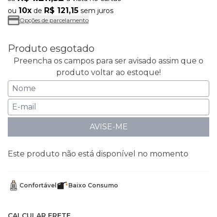
10x
R$ 121,15
ou
de
sem juros
Opções de parcelamento
Produto esgotado
Preencha os campos para ser avisado assim que o
produto voltar ao estoque!
AVISE-ME
Este produto não está disponível no momento
Confortável
Baixo Consumo
CALCULAR FRETE