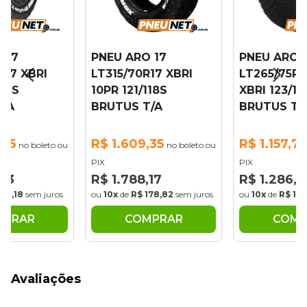
 17
PNEU ARO 17
PNEU ARO 
R17 XBRI
LT315/70R17 XBRI
LT265/75R1
118S
10PR 121/118S
XBRI 123/12
T/A
BRUTUS T/A
BRUTUS T/
,65
R$ 1.609,35
R$ 1.157,7
no boleto ou
no boleto ou
PIX
PIX
,83
R$ 1.788,17
R$ 1.286,3
142,18
sem juros
ou
10x
de
R$ 178,82
sem juros
ou
10x
de
R$ 12
MPRAR
COMPRAR
COMP
Avaliações