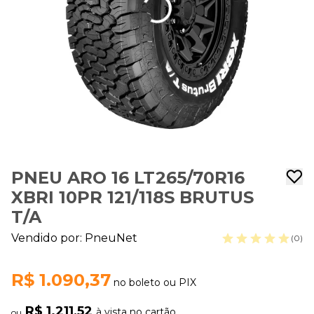
PNEU ARO 16 LT265/70R16
XBRI 10PR 121/118S BRUTUS
T/A
Vendido por:
PneuNet
(0)
R$ 1.090,37
no boleto ou PIX
R$ 1.211,52
à vista no cartão
ou