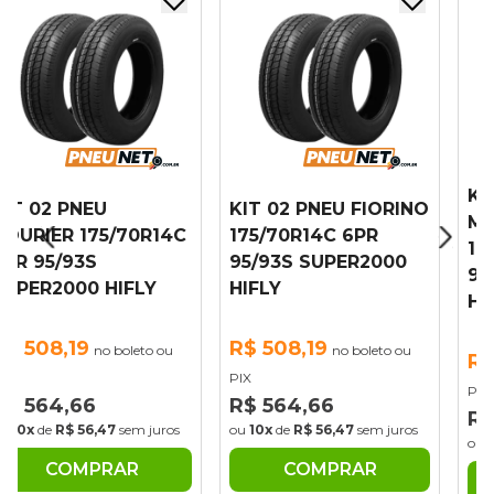
KIT 02 PNE
NEU
KIT 02 PNEU FIORINO
MONTANA
175/70R14C
175/70R14C 6PR
175/70R14C
3S
95/93S SUPER2000
95/93S SU
0 HIFLY
HIFLY
HIFLY
9
R$ 508,19
no boleto ou
no boleto ou
R$ 508,19
n
PIX
PIX
66
R$ 564,66
R$ 564,66
56,47
sem juros
ou
10x
de
R$ 56,47
sem juros
ou
10x
de
R$ 56
MPRAR
COMPRAR
COMP