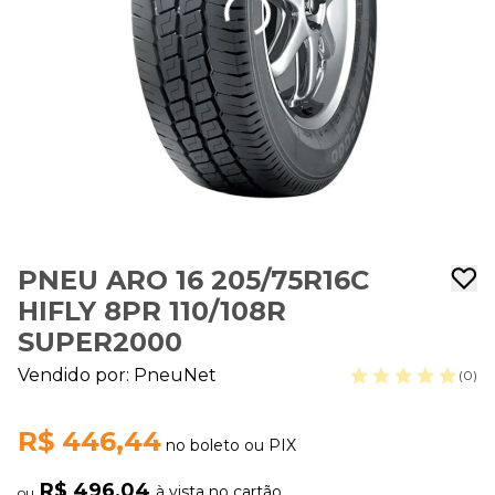
PNEU ARO 16 205/75R16C
HIFLY 8PR 110/108R
SUPER2000
Vendido por:
PneuNet
(0)
R$ 446,44
no boleto ou PIX
R$ 496,04
à vista no cartão
ou