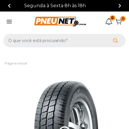
(41) 3388-3872
0
0
Página inicial