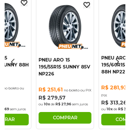
 15
PNEU ARO 1
PNEU ARO 15
5 SUNNY 88H
195/60R15 
195/55R15 SUNNY 85V
88H NP226
NP226
8
R$ 281,93
no boleto ou
n
R$ 251,61
no boleto ou PIX
PIX
R$ 279,57
87
R$ 313,26
ou
10x
de
R$ 27,96
sem juros
30,69
sem juros
ou
10x
de
R$ 31,
COMPRAR
MPRAR
COMP