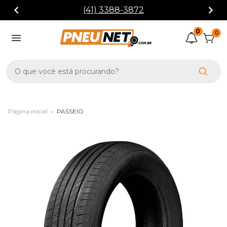
(41) 3388-3872
0
0
Página inicial
•
PASSEIO