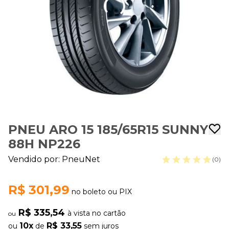
PNEU ARO 15 185/65R15 SUNNY
88H NP226
Vendido por:
PneuNet
(0)
R$ 301,99
no boleto ou PIX
R$ 335,54
à vista no cartão
ou
10x
R$ 33,55
ou
de
sem juros