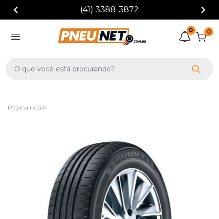
(41) 3388-3872
0
0
Página inicial