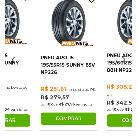
 15
PNEU ARO 1
PNEU ARO 15
5 SUNNY
195/60R15 
195/55R15 SUNNY 85V
6
88H NP226
NP226
34
R$ 308,29
no boleto ou
R$ 251,61
no boleto ou PIX
PIX
R$ 279,57
38
R$ 342,54
ou
10x
de
R$ 27,96
sem juros
36,04
sem juros
ou
10x
de
R$ 34
COMPRAR
MPRAR
COMP