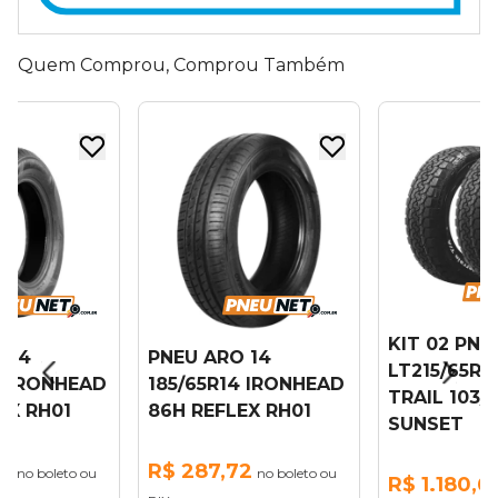
Quem Comprou, Comprou Também
KIT 02 PNE
 14
PNEU ARO 14
LT215/65R1
4 IRONHEAD
185/65R14 IRONHEAD
TRAIL 103/
EX RH01
86H REFLEX RH01
SUNSET
79
R$ 287,72
no boleto ou
no boleto ou
R$ 1.180,6