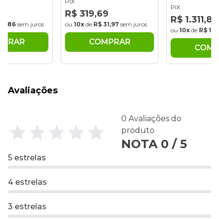
PIX
PIX
5
R$ 319,69
R$ 1.311,88
30,86
sem juros
ou
10x
de
R$ 31,97
sem juros
ou
10x
de
R$ 131
MPRAR
COMPRAR
COMP
Avaliações
0 Avaliações do
produto
NOTA 0 / 5
5 estrelas
4 estrelas
3 estrelas