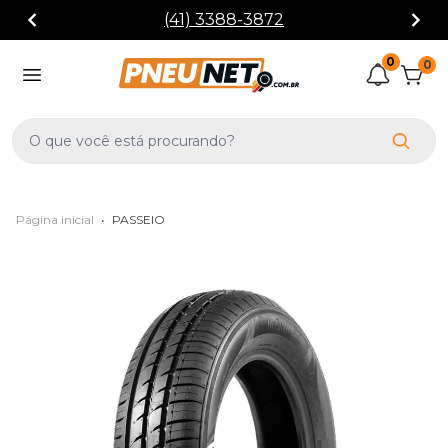
(41) 3388-3872
0
0
Página inicial
•
PASSEIO