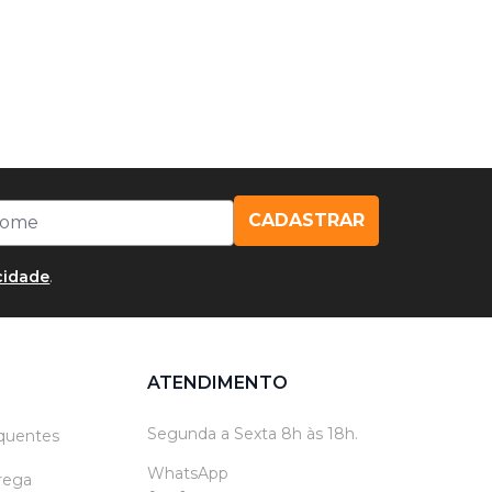
CADASTRAR
acidade
.
ATENDIMENTO
Segunda a Sexta 8h às 18h.
quentes
WhatsApp
trega