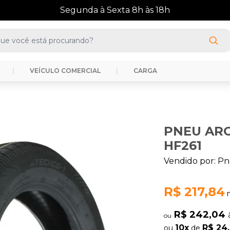
(41) 3388-3872
|
VEÍCULO COMERCIAL
|
CARGA
PNEU ARO 
HF261
Vendido por:
Pn
R$ 217,84
R$ 242,04
ou
10x
R$ 24
ou
de