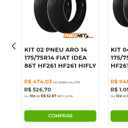
14
KIT 04 PNEU IDEA
KIT
EA
175/75R14 86T HF261
175
HIFLY
HF261 HIFLY
HF2
R$ 948,05
R$ 9
no boleto ou PIX
R$ 1.053,39
R$ 1
ou
10x
de
R$ 105,34
sem juros
ou
10x
COMPRAR