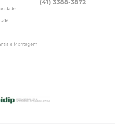
(41) 3388-3872
vacidade
raude
rantia e Montagem