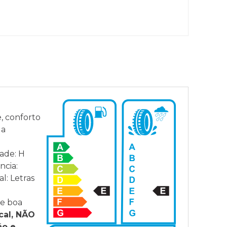
Par
Sem 
, conforto
 a
ade: H
ncia:
l: Letras
 e boa
cal, NÃO
ão e