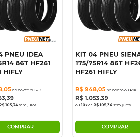
 04 PNEU SIENA
PNEU ARO 15 HIF
/75R14 86T HF261
195/50R15 HIFLY 
61 HIFLY
TL HF261
48,05
R$ 279,27
no boleto ou PIX
no boleto ou PI
.053,39
R$ 310,30
de
R$ 105,34
sem juros
ou
10x
de
R$ 31,03
sem juros
COMPRAR
COMPRAR