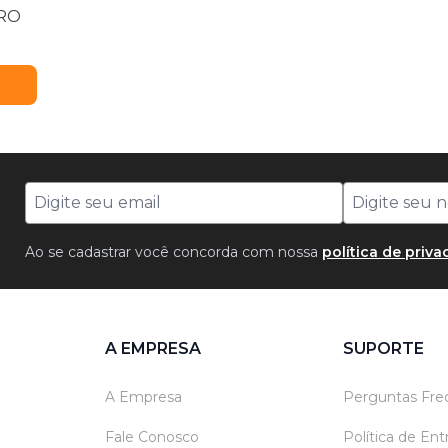
ARO
Ao se cadastrar você concorda com nossa
política de priv
A EMPRESA
SUPORTE
A Empresa
Perguntas Fre
Fale Conosco
Política de En