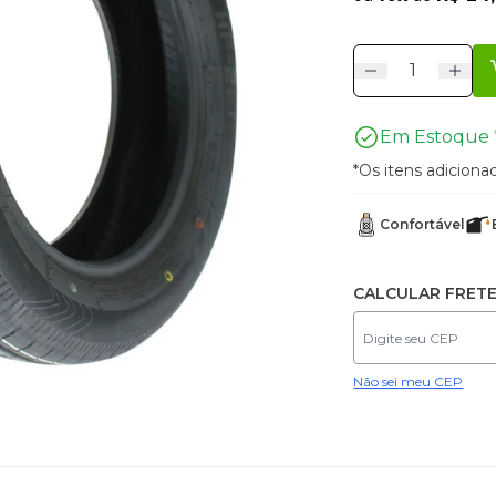
Em Estoque 
*Os itens adicion
Confortável
CALCULAR FRET
Não sei meu CEP