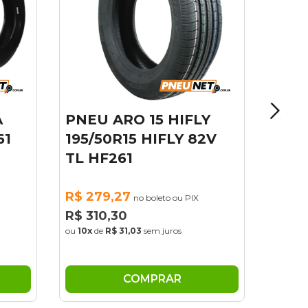
LY
KIT 02 PNEU KWID E-
82V
TECH 175/75R14 86T
HF261 HIFLY
R$ 474,03
X
no boleto ou PIX
R$ 526,70
ou
10x
de
R$ 52,67
sem juros
COMPRAR