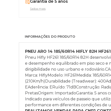
Garantia de 5 anos
Saiba mais
INFORMAÇÕES DO PRODUTO
PNEU ARO 14 185/60R14 HIFLY 82H HF261
Pneu Hifly HF261 185/60R14 82H desenvolvid
e desempenho equilibrado em piso seco e 
dirigibilidade no uso urbano e rodoviári
Marca: HiflyModelo: HF261Medida: 185/60R14
(210Km/h)Durabilidade (Treadwear): 400Ade
EAderência: ERuído: 71dBConstrução: Radial
PretasOrigem: ImportadoGarantia: 5 anos 
Indicado para veículos de passeio que util
performance em diferentes condições de u
REALIZAMOS VENDAS PARA CNPJ CONTRI