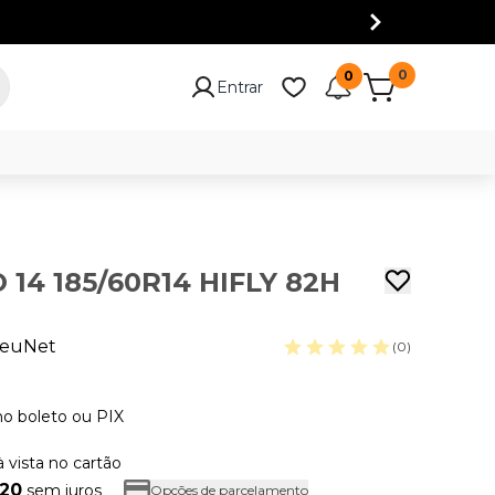
0
0
Entrar
14 185/60R14 HIFLY 82H
euNet
(0)
no boleto ou PIX
à vista no cartão
,20
sem juros
Opções de parcelamento