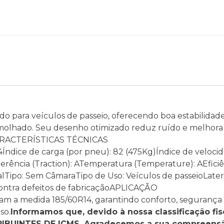
o para veículos de passeio, oferecendo boa estabilidade
molhado. Seu desenho otimizado reduz ruído e melhora
o.CARACTERÍSTICAS TÉCNICAS
Índice de carga (por pneu): 82 (475Kg)Índice de velocid
rência (Traction): ATemperatura (Temperature): AEficiê
Tipo: Sem CâmaraTipo de Uso: Veículos de passeioLatera
contra defeitos de fabricaçãoAPLICAÇÃO
izam a medida 185/60R14, garantindo conforto, segurança
so.
Informamos que, devido à nossa classificação fis
BUINTES DE ICMS. Agradecemos a sua compreens