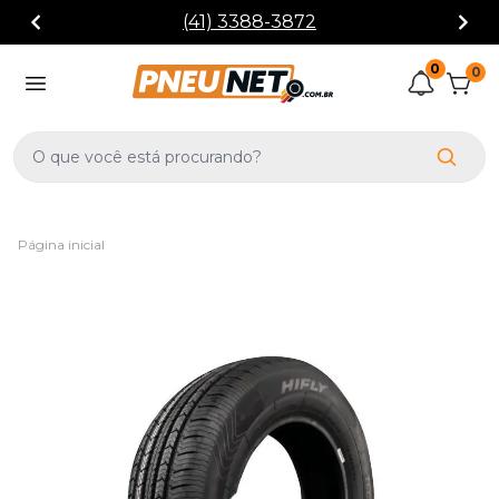
(41) 3388-3872
0
0
Página inicial