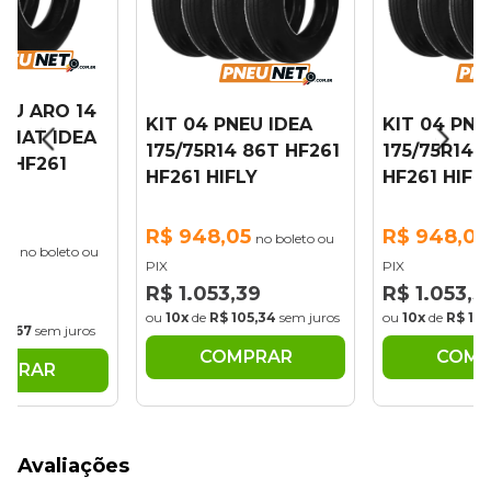
NEU ARO 14
KIT 04 PNEU IDEA
KIT 04 PNE
 FIAT IDEA
175/75R14 86T HF261
175/75R14 
1 HF261
HF261 HIFLY
HF261 HIFL
R$ 948,05
R$ 948,05
no boleto ou
03
no boleto ou
PIX
PIX
R$ 1.053,39
R$ 1.053,3
70
ou
10x
de
R$ 105,34
sem juros
ou
10x
de
R$ 105
52,67
sem juros
COMPRAR
COMP
MPRAR
Avaliações