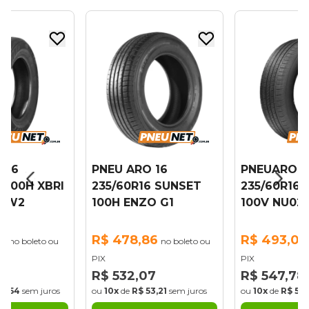
 16
PNEU ARO 16
PNEUARO 1
6 100H XBRI
235/60R16 SUNSET
235/60R16
Y W2
100H ENZO G1
100V NU025
6
R$ 478,86
R$ 493,00
no boleto ou
no boleto ou
PIX
PIX
0
R$ 532,07
R$ 547,78
53,54
sem juros
ou
10x
de
R$ 53,21
sem juros
ou
10x
de
R$ 54