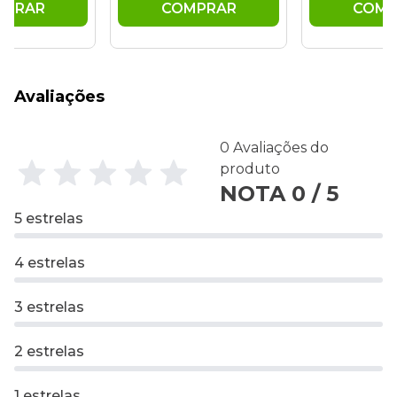
MPRAR
COMPRAR
COMP
Avaliações
0 Avaliações do
produto
NOTA 0 / 5
5 estrelas
4 estrelas
3 estrelas
2 estrelas
1 estrelas