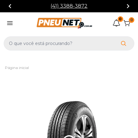
(41) 3388-3872
0
0
Página inicial