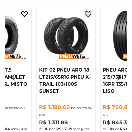
 17,5
KIT 02 PNEU ARO 18
PNEU ARO 1
7.5 AMULET
LT215/65R16 PNEU X-
215/75R17.
/133L MISTO
TRAIL 103/100S
16PR 135/13
SUNSET
LISO
5
R$ 1.180,69
R$ 760,81
no boleto ou
no boleto ou
PIX
PIX
39
R$ 1.311,88
R$ 845,35
88,84
sem juros
ou
10x
de
R$ 131,19
sem juros
ou
10x
de
R$ 84