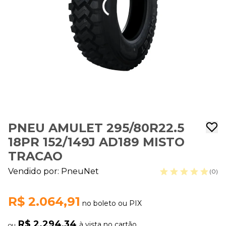
PNEU AMULET 295/80R22.5
18PR 152/149J AD189 MISTO
TRACAO
Vendido por:
PneuNet
(0)
R$ 2.064,91
no boleto ou PIX
R$ 2.294,34
à vista no cartão
ou