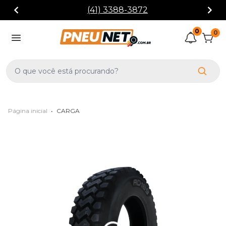
(41) 3388-3872
0
0
Página inicial
•
CARGA