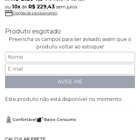
10x
R$ 229,43
ou
de
sem juros
Opções de parcelamento
Produto esgotado
Preencha os campos para ser avisado assim que o
produto voltar ao estoque!
AVISE-ME
Este produto não está disponível no momento
Confortável
Baixo Consumo
CALCULAR FRETE