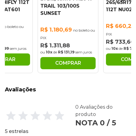
 HIFLY 112T
265/65R17 
TRAIL 103/100S
S AT601
112T NU025
SUNSET
7
R$ 660,29
no boleto ou
R$ 1.180,69
no boleto ou
PIX
PIX
86
R$ 733,66
R$ 1.311,88
67,99
sem juros
ou
10x
de
R$ 73
ou
10x
de
R$ 131,19
sem juros
MPRAR
COMP
COMPRAR
Avaliações
0 Avaliações do
produto
NOTA 0 / 5
5 estrelas