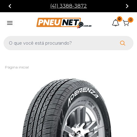
(41) 3388-3872
0
0
Página inicial