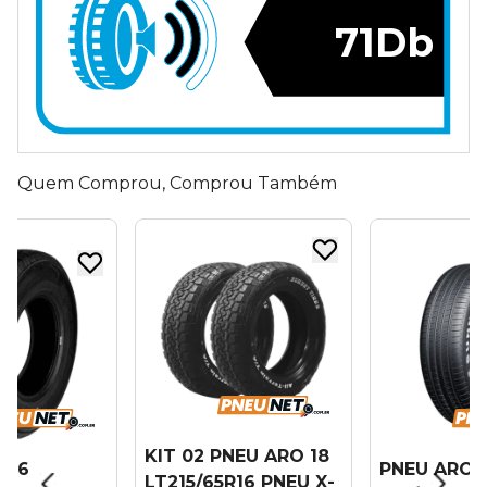
71Db
Quem Comprou, Comprou Também
KIT 02 PNEU ARO 18
 16
PNEU ARO 
LT215/65R16 PNEU X-