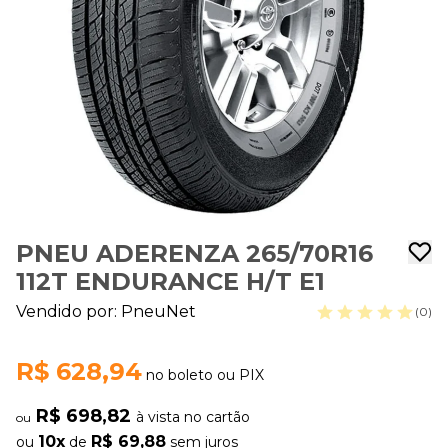
PNEU ADERENZA 265/70R16
112T ENDURANCE H/T E1
Vendido por:
PneuNet
(0)
R$ 628,94
no boleto ou PIX
R$ 698,82
à vista no cartão
ou
10x
R$ 69,88
ou
de
sem juros