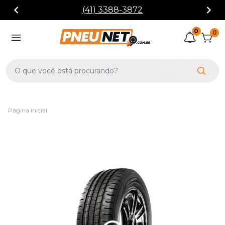
(41) 3388-3872
0
0
Página inicial