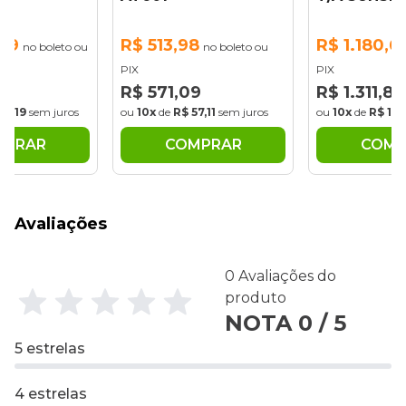
,69
R$ 513,98
R$ 1.180,6
no boleto ou
no boleto ou
PIX
PIX
88
R$ 571,09
R$ 1.311,88
31,19
sem juros
ou
10x
de
R$ 57,11
sem juros
ou
10x
de
R$ 131
MPRAR
COMPRAR
COMP
Avaliações
0 Avaliações do
produto
NOTA 0 / 5
5 estrelas
4 estrelas