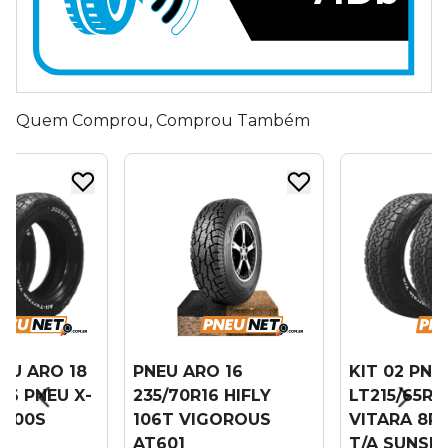
Quem Comprou, Comprou Também
NEU ARO 18
PNEU ARO 16
KIT 02 PNE
16 PNEU X-
235/70R16 HIFLY
LT215/65R1
/100S
106T VIGOROUS
VITARA 8PR
AT601
T/A SUNSE