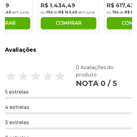
,49
R$ 1.434,49
R$ 617,43
143,45
sem juros
ou
10x
de
R$ 143,45
sem juros
ou
10x
de
R$ 61,
MPRAR
COMPRAR
COMP
Avaliações
0 Avaliações do
produto
NOTA 0 / 5
5 estrelas
4 estrelas
3 estrelas