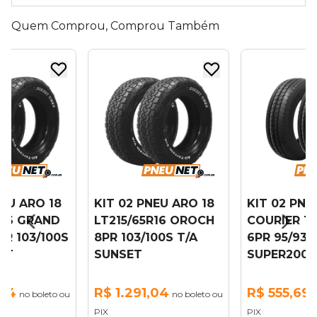
Quem Comprou, Comprou Também
NEU ARO 18
KIT 02 PNEU ARO 18
KIT 02 PNE
R16 GRAND
LT215/65R16 OROCH
COURIER 17
PR 103/100S
8PR 103/100S T/A
6PR 95/93S
ET
SUNSET
SUPER2000
,04
R$ 1.291,04
R$ 555,69
no boleto ou
no boleto ou
n
PIX
PIX