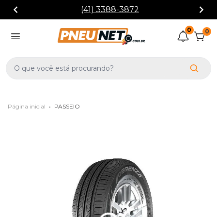
(41) 3388-3872
0
0
Página inicial
•
PASSEIO