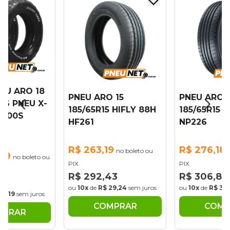
NEU ARO 18
PNEU ARO 15
PNEU ARO 1
16 PNEU X-
185/65R15 HIFLY 88H
185/65R15 
/100S
HF261
NP226
R$ 263,19
R$ 276,18
no boleto ou
,69
no boleto ou
PIX
PIX
R$ 292,43
R$ 306,87
88
ou
10x
de
R$ 29,24
sem juros
ou
10x
de
R$ 30
31,19
sem juros
COMPRAR
COMP
MPRAR