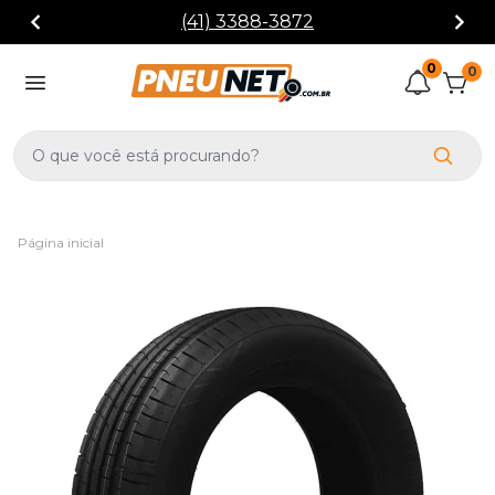
(41) 3388-3872
0
0
Página inicial