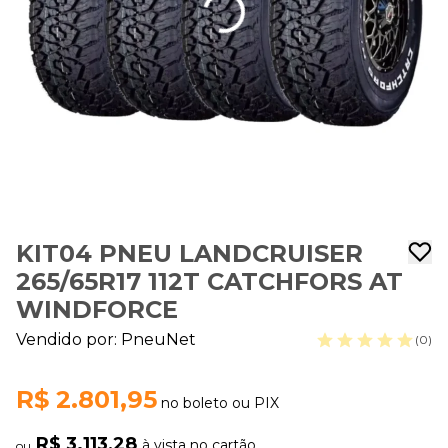
KIT04 PNEU LANDCRUISER
265/65R17 112T CATCHFORS AT
WINDFORCE
Vendido por:
PneuNet
(0)
R$ 2.801,95
no boleto ou PIX
R$ 3.113,28
à vista no cartão
ou