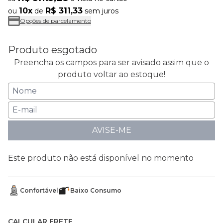
10x
R$ 311,33
ou
de
sem juros
Opções de parcelamento
Produto esgotado
Preencha os campos para ser avisado assim que o
produto voltar ao estoque!
AVISE-ME
Este produto não está disponível no momento
Confortável
Baixo Consumo
CALCULAR FRETE