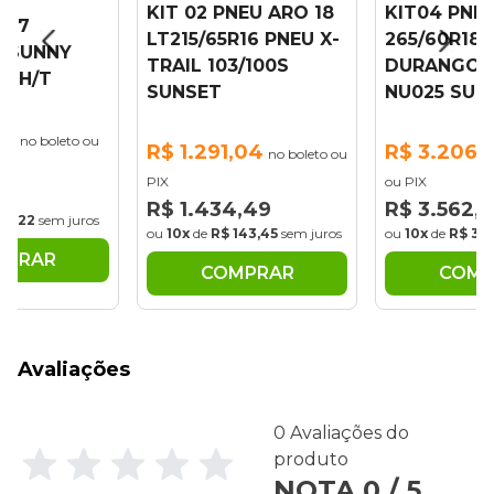
KIT 02 PNEU ARO 18
KIT04 PNEU
 17
LT215/65R16 PNEU X-
265/60R18
7 SUNNY
TRAIL 103/100S
DURANGO 1
25 H/T
SUNSET
NU025 SUN
00
no boleto ou
R$ 1.291,04
R$ 3.206,
no boleto ou
PIX
ou PIX
22
R$ 1.434,49
R$ 3.562,
80,22
sem juros
ou
10x
de
R$ 143,45
sem juros
ou
10x
de
R$ 35
MPRAR
COMPRAR
COMP
Avaliações
0 Avaliações do
produto
NOTA 0 / 5