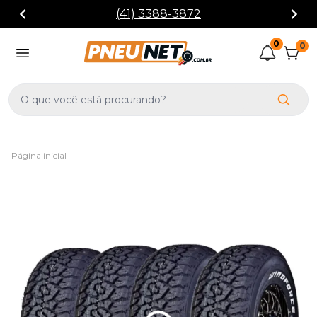
(41) 3388-3872
0
0
Página inicial