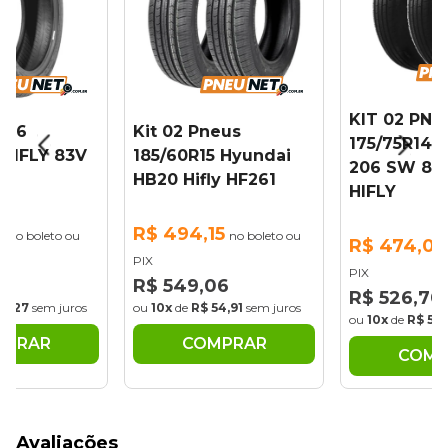
KIT 02 PNE
 16
Kit 02 Pneus
175/75R14
 HIFLY 83V
185/60R15 Hyundai
206 SW 86
HB20 Hifly HF261
HIFLY
9
R$ 494,15
no boleto ou
no boleto ou
R$ 474,03
PIX
PIX
6
R$ 549,06
R$ 526,70
35,27
sem juros
ou
10x
de
R$ 54,91
sem juros
ou
10x
de
R$ 52,
MPRAR
COMPRAR
COMP
Avaliações