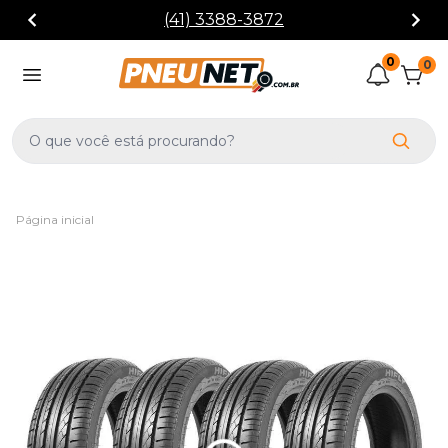
(41) 3388-3872
0
0
Página inicial