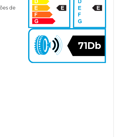
ções de
71Db