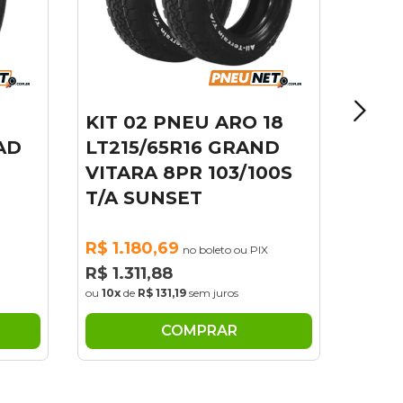
R$ 1.180,69
no boleto ou PIX
R$ 1.311,88
ou
10x
de
R$ 131,19
sem juros
 18
ND
100S
PIX
COMPRAR