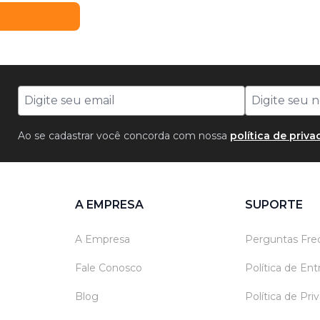
Ao se cadastrar você concorda com nossa
política de priv
A EMPRESA
SUPORTE
A Empresa
Perguntas Fre
Fale Conosco
Política de En
Blog
Política de Pri