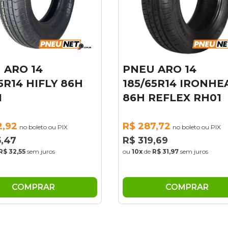
U ARO 14
KIT 02 PNEU ARO
/65R14 IRONHEAD
LT215/65R16 GRA
 REFLEX RH01
VITARA 8PR 103/
T/A SUNSET
87,72
no boleto ou PIX
19,69
R$ 1.180,69
no boleto ou 
de
R$ 31,97
sem juros
R$ 1.311,88
ou
10x
de
R$ 131,19
sem juros
COMPRAR
COMPRAR