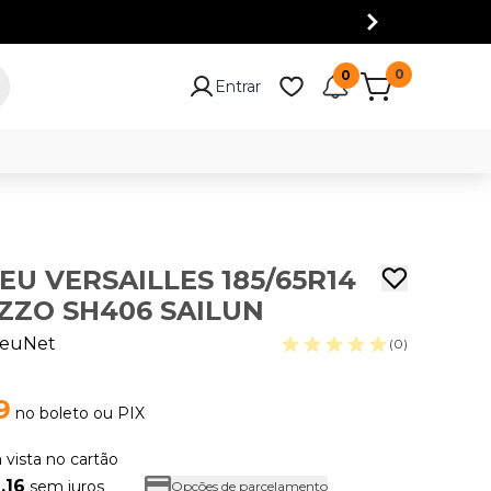
0
0
Entrar
EU VERSAILLES 185/65R14
ZZO SH406 SAILUN
euNet
(0)
9
no boleto ou PIX
à vista no cartão
,16
sem juros
Opções de parcelamento