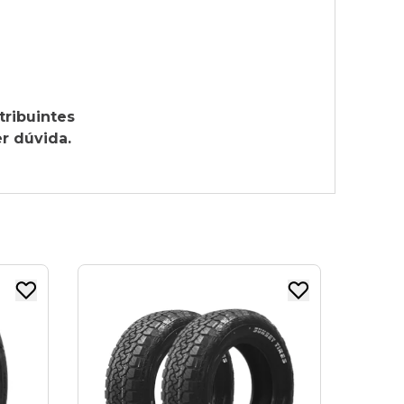
tribuintes
r dúvida.
KIT 02 PNEU ARO 18
LT215/65R16 OROCH
8PR 103/100S T/A
SUNSET