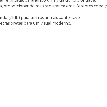
ial reforçada, garantindo uma vida útil prolongada.
cia, proporcionando mais segurança em diferentes condi
uído (71db) para um rodar mais confortável.
 letras pretas para um visual moderno.