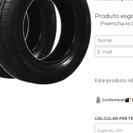
Produto esg
Preencha os c
Este produto n
Confortável
CALCULAR FRET