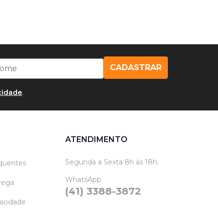
CADASTRAR
acidade
.
ATENDIMENTO
Segunda a Sexta 8h às 18h.
quentes
WhatsApp
trega
(41) 3388-3872
vacidade