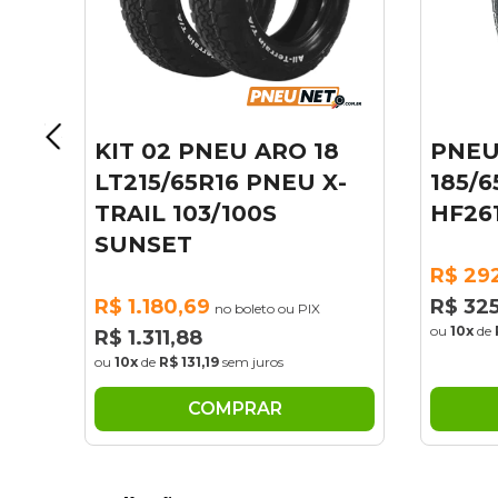
18
PNEU ARO 14
PNE
 X-
185/65R14 HIFLY 86H
185
HF261
86H
R$ 292,92
R$ 2
no boleto ou PIX
R$ 325,47
R$ 3
X
ou
10x
de
R$ 32,55
sem juros
ou
10x
COMPRAR