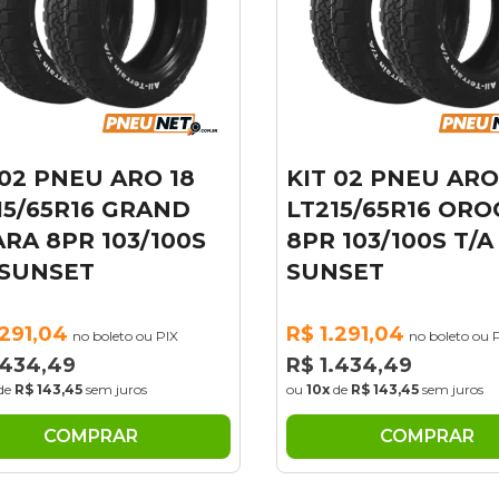
 02 PNEU ARO 18
KIT 02 PNEU ARO
15/65R16 GRAND
LT215/65R16 OR
ARA 8PR 103/100S
8PR 103/100S T/A
 SUNSET
SUNSET
.291,04
R$ 1.291,04
no boleto ou PIX
no boleto ou 
.434,49
R$ 1.434,49
de
R$ 143,45
sem juros
ou
10x
de
R$ 143,45
sem juros
COMPRAR
COMPRAR