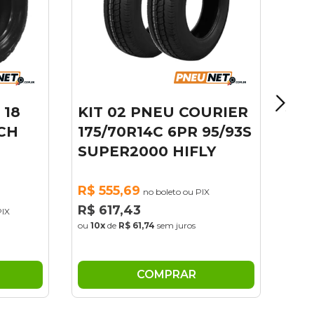
 18
KIT 02 PNEU COURIER
OCH
175/70R14C 6PR 95/93S
SUPER2000 HIFLY
R$ 555,69
no boleto ou PIX
R$ 617,43
PIX
ou
10x
de
R$ 61,74
sem juros
COMPRAR