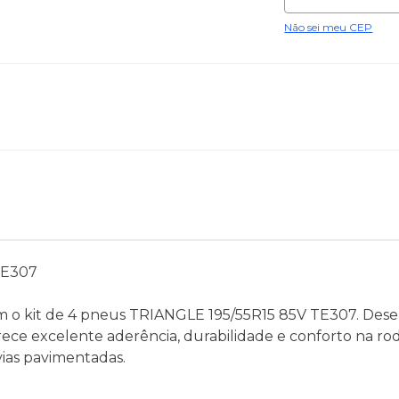
Não sei meu CEP
TE307
 o kit de 4 pneus TRIANGLE 195/55R15 85V TE307. Dese
ece excelente aderência, durabilidade e conforto na r
ias pavimentadas.