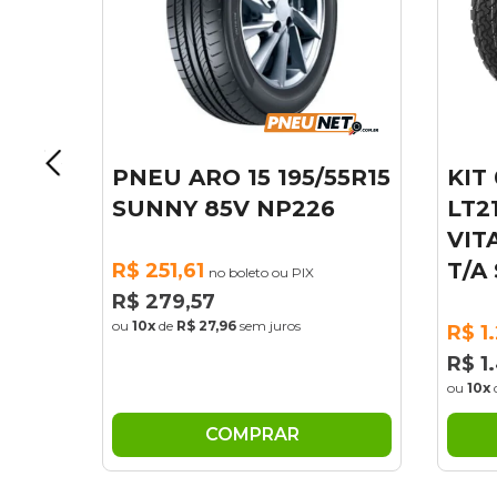
18
PNEU ARO 15 195/55R15
KIT
 X-
SUNNY 85V NP226
LT2
VIT
T/A
R$ 251,61
no boleto ou PIX
R$ 279,57
ou
10x
de
R$ 27,96
sem juros
R$ 1
X
R$ 1
ou
10x
COMPRAR