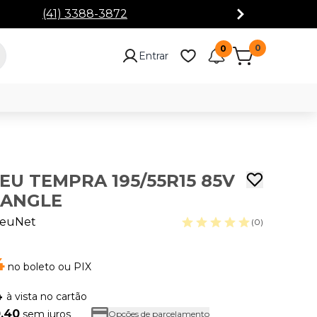
0
0
Entrar
NEU TEMPRA 195/55R15 85V
IANGLE
euNet
(0)
4
no boleto ou PIX
4
à vista no cartão
0,40
sem juros
Opções de parcelamento