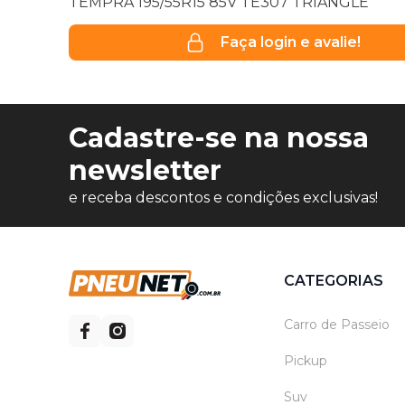
TEMPRA 195/55R15 85V TE307 TRIANGLE
Faça login e avalie!
Cadastre-se na nossa
newsletter
e receba descontos e condições exclusivas!
CATEGORIAS
Carro de Passeio
Pickup
Suv