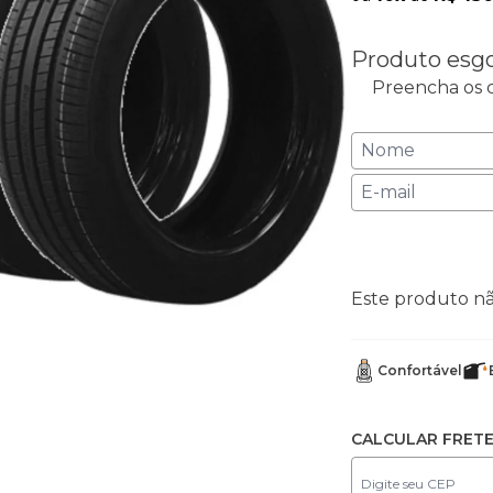
Produto esg
Preencha os c
Este produto n
Confortável
CALCULAR FRET