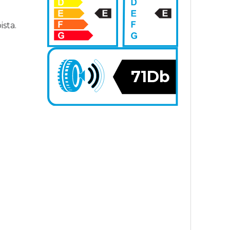
sta.
71Db