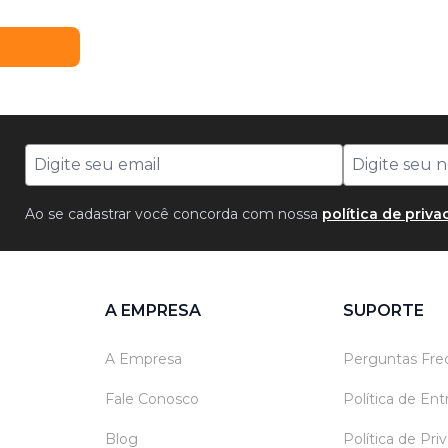
Ao se cadastrar você concorda com nossa
política de priv
A EMPRESA
SUPORTE
A Empresa
Perguntas Fre
Fale Conosco
Política de En
Blog
Política de Pri