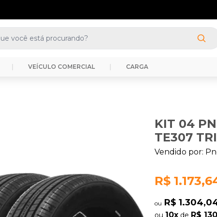
(41) 3388-3872
|
VEÍCULO COMERCIAL
|
CARGA
KIT 04 P
TE307 TR
Vendido por:
Pn
R$ 1.173,6
R$ 1.304,0
ou
10x
R$ 13
ou
de