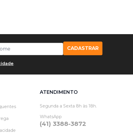
CADASTRAR
acidade
.
ATENDIMENTO
Segunda a Sexta 8h às 18h.
quentes
WhatsApp
trega
(41) 3388-3872
vacidade