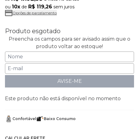
10x
R$ 119,26
ou
de
sem juros
Opções de parcelamento
Produto esgotado
Preencha os campos para ser avisado assim que o
produto voltar ao estoque!
AVISE-ME
Este produto não está disponível no momento
Confortável
Baixo Consumo
CALCULAR FRETE