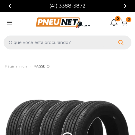
(41) 3388-3872
0
0
Página inicial
•
PASSEIO