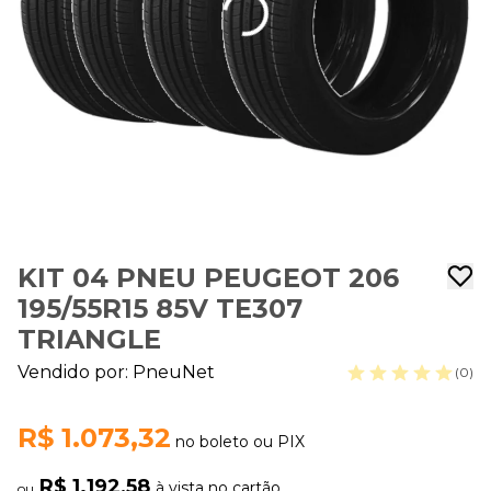
KIT 04 PNEU PEUGEOT 206
195/55R15 85V TE307
TRIANGLE
Vendido por:
PneuNet
(0)
R$ 1.073,32
no boleto ou PIX
R$ 1.192,58
à vista no cartão
ou