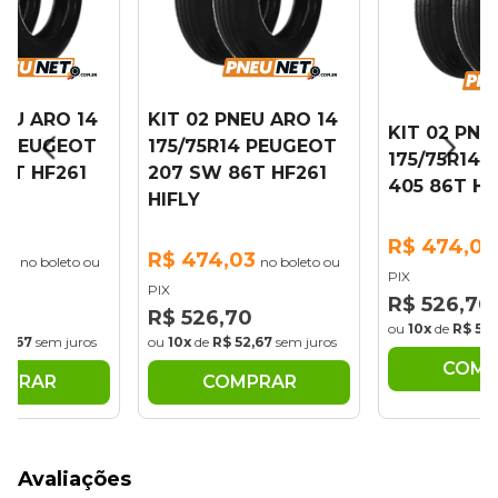
NEU ARO 14
KIT 02 PNEU ARO 14
KIT 02 PNE
4 PEUGEOT
175/75R14 PEUGEOT
175/75R14
6T HF261
207 SW 86T HF261
405 86T HF
HIFLY
R$ 474,03
03
R$ 474,03
no boleto ou
no boleto ou
PIX
PIX
R$ 526,70
70
R$ 526,70
ou
10x
de
R$ 52,
52,67
sem juros
ou
10x
de
R$ 52,67
sem juros
COMP
MPRAR
COMPRAR
Avaliações